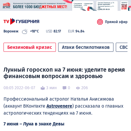
Прямой эфир
Воронеж
+18°C
USD
82.17
EUR
94.84
Бензиновый кризис
Атаки беспилотников
СВО
Лунный гороскоп на 7 июня: уделите время
финансовым вопросам и здоровью
08:05 2022-06-07
3 мин
0
206
Профессиональный астролог Наталья Анисимова
(аккаунт ВКонтакте
Astrovenere
) рассказала о главных
астрологических тенденциях нa 7 июня.
7 июня – Луна в знаке Девы