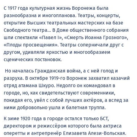
С 1917 года культурная жизнь Воронежа была
разнообразна и многопланова. Театры, концерты,
открытие Высших театральных мастерских на базе
Свободного театра… В Доме общественного собрания
шли спектакли «Павел I», «Смерть Иоанна Грозного»,
«Плоды просвещения». Театры соперничали друг с
другом, удивляли яркостью и многообразием
сценических постановок.
Но началась Гражданская война, а с ней голод и
разруха. В октябре 1919-го Воронеж захватил казачий
отряд атамана Шкуро. Недолго он командовал в
городе, но, как свидетельствуют современники,
покидая его, увёл с собой лучших актёров, а вслед за
ними добровольно ушла и балетная труппа.
К зиме 1920 года в городе остался только БСТ,
директором и режиссёром которого была актриса
оперетты и антрепренёр Елизавета Алези-Вольская.