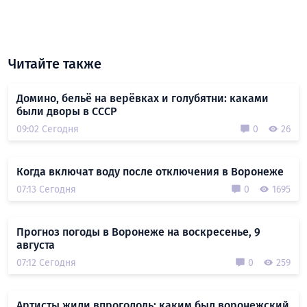
Читайте также
Домино, бельё на верёвках и голубятни: каками
были дворы в СССР
09:02 Сегодня
0
26
Когда включат воду после отключения в Воронеже
07:13 Сегодня
0
1695
Прогноз погоды в Воронеже на воскресенье, 9
августа
07:12 Сегодня
0
259
Артисты жили впроголодь: каким был воронежский