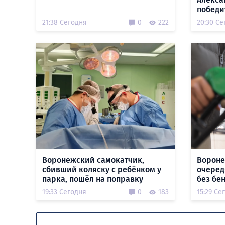
победи
21:38 Сегодня
0
222
20:30 Се
Воронежский самокатчик,
Вороне
сбивший коляску с ребёнком у
очеред
парка, пошёл на поправку
без бе
19:33 Сегодня
0
183
15:29 Се