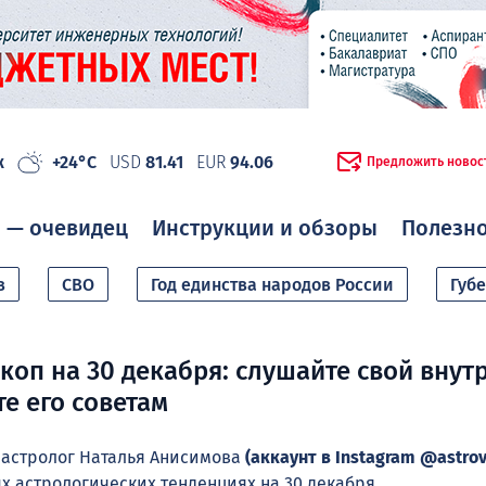
ж
+24°C
USD
81.41
EUR
94.06
Предложить новос
 — очевидец
Инструкции и обзоры
Полезн
в
СВО
Год единства народов России
Губ
коп на 30 декабря: слушайте свой внут
те его советам
астролог Наталья Анисимова
(аккаунт в Instagram @astro
х астрологических тенденциях нa 30 декабря.