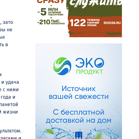
, зато
вы не
ые
ть в
и
 и удача
е с ними
 года и
планетой
ей жизни
ультатом.
ллегами и