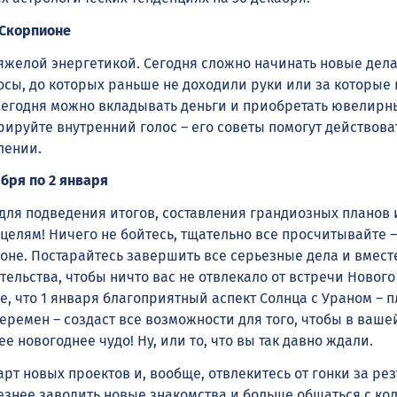
 Скорпионе
тяжелой энергетикой. Сегодня сложно начинать новые дела
сы, до которых раньше не доходили руки или за которые 
Сегодня можно вкладывать деньги и приобретать ювелирн
ируйте внутренний голос – его советы помогут действова
лении.
абря по 2 января
для подведения итогов, составления грандиозных планов 
целям! Ничего не бойтесь, тщательно все просчитывайте –
оне. Постарайтесь завершить все серьезные дела и вмест
ельства, чтобы ничто вас не отвлекало от встречи Нового
е, что 1 января благоприятный аспект Солнца с Ураном – 
еремен – создаст все возможности для того, чтобы в ваш
 новогоднее чудо! Ну, или то, что вы так давно ждали.
рт новых проектов и, вообще, отвлекитесь от гонки за рез
езнее заводить новые знакомства и больше общаться с ко