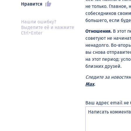
Нравится
не только. Главное,
собеседников своим
большего, если буд
Нашли ошибку?
Выделите её и нажмите
Отношения.
В этот п
Ctrl+Enter
советуют не начина
ненадолго. Во-вторы
вы снова отправите
на этот период: усп
близких друзей.
Следите за новостя
Max
.
Ваш адрес email не 