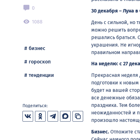
0
30 декабря – Луна в
1088
День с сильной, но 
можно решить вопро
решались браться. 
украшения. Не игнор
бизнес
правильном направ
гороскоп
На неделю: с 27 дек
тенденции
Прекрасная неделя 
подготовки к новым 
будет на вашей стор
все денежные обязат
праздника. Тем боле
Поделиться:
неожиданностей и п
произошло настоящее
Бизнес.
Отложите ста
Сейчас намного пол