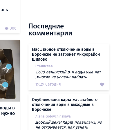
лась
Последние
0
306
комментарии
Масштабное отключение воды в
Воронеже не затронет микрорайон
Шилово
Станислав
19:00 ленинский р-н воды уже нет
,многие не успели набрать
19:29 Сегодня
Опубликована карта масштабного
отключения воды в выходные в
воды в
Воронеже
о нужно
Alena Golovchinskaya
Добрый день! Карта появиламь, но
не открывается. Как узнать