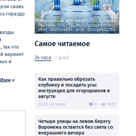
дели своих
сь гораздо
звезды
и
Самое читаемое
 так что
ый вариант
24 часа
7 дней
ных и
Как правильно обрезать
Дзен
и
клубнику и посадить усы:
инструкция для огородников в
августе
22:03 Сегодня
0
1835
Четыре улицы на левом берегу
Воронежа остаются без света со
вчерашнего вечера