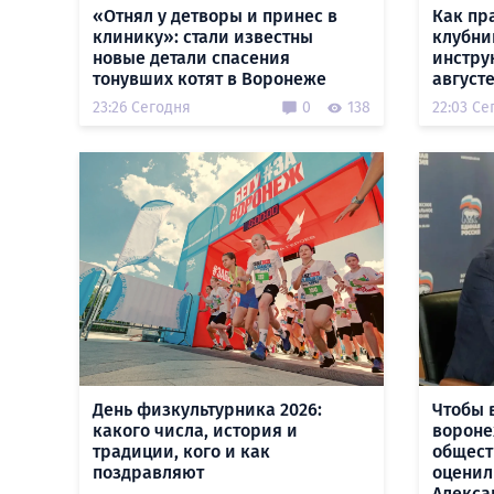
«Отнял у детворы и принес в
Как пр
клинику»: стали известны
клубни
новые детали спасения
инстру
тонувших котят в Воронеже
август
23:26 Сегодня
0
138
22:03 Се
День физкультурника 2026:
Чтобы 
какого числа, история и
вороне
традиции, кого и как
общест
поздравляют
оценил
Алекса