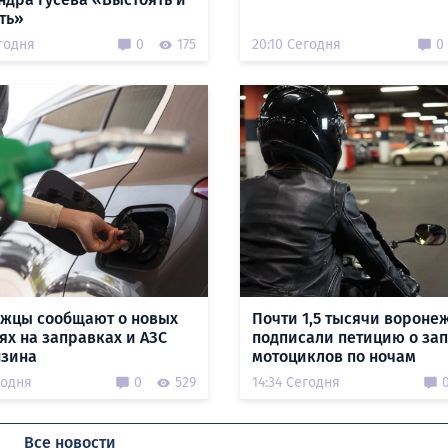
ть»
годня
0
175
20:10 Сегодня
0
жцы сообщают о новых
Почти 1,5 тысячи вороне
ях на заправках и АЗС
подписали петицию о за
нзина
мотоциклов по ночам
годня
0
529
14:34 Сегодня
Все новости