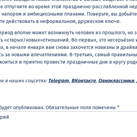
 не отпугните во время этой празднично-расслабленной не
 напором и амбициозными планами. Поверьте, вы добьёте
ете действовать в неформальном, дружеском ключе.
ериод вполне может возникнуть человек из прошлого, но 
ть «старых/новых»отношений. Во-первых, это несерьёзно 
х, в начале января вам снова захочется новизны и драйва,
сь за новыми впечатлениями. В-третьих, самый правильн
окоиться и приятно провести праздничные дни в кругу род
ми в наших соцсетях:
Telegram
,
ВКонтакте
,
Одноклассники
,
будет опубликован.
Обязательные поля помечены
*