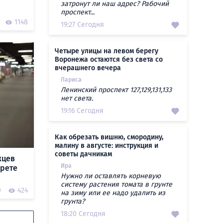
затронут ли наш адрес? Рабочий
проспект...
1148
19:27 Сегодня
Четыре улицы на левом берегу
Воронежа остаются без света со
вчерашнего вечера
Лариса
Ленинский проспект 127,129,131,133
нет света.
19:16 Сегодня
Как обрезать вишню, смородину,
малину в августе: инструкция и
советы дачникам
жцев
Ира
прете
Нужно ли оставлять корневую
систему растения томата в грунте
0
424
на зиму или ее надо удалить из
грунта?
18:20 Сегодня