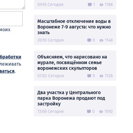
09:16 Сегодня
1
1168
Масштабное отключение воды в
Воронеже 7-9 августа: что нужно
 моих
знать
20:10 Сегодня
0
1148
Объясняем, что нарисовано на
обработки
мурале, посвящённом семье
слеживать
воронежских скульпторов
ваться
.
07:02 Сегодня
0
1128
Два участка у Центрального
парка Воронежа продают под
застройку
13:06 Сегодня
0
1092