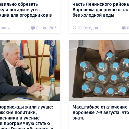
авильно обрезать
Часть Ленинского района
ку и посадить усы:
Воронежа досрочно оста
кция для огородников в
без холодной воды
е
годня
0
1806
22:01 Сегодня
воронежцы жили лучше:
Масштабное отключение 
жские политики,
Воронеже 7-9 августа: чт
венники и учёные
знать
и программную статью
ндра Гусева «Выстоять и