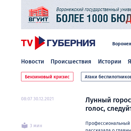
Вороне
Новости
Происшествия
Истории
Я
Бензиновый кризис
Атаки беспилотнико
08:07 30.12.2021
Лунный горос
голос, следуй
Профессиональный 
3 мин
рассказала о главны