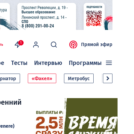
1
Прямой эфир
ть
ое
Тесты
Интервью
Программы
ернатор
«Факел»
Метробус
Дачный сезо
ренний
venere)