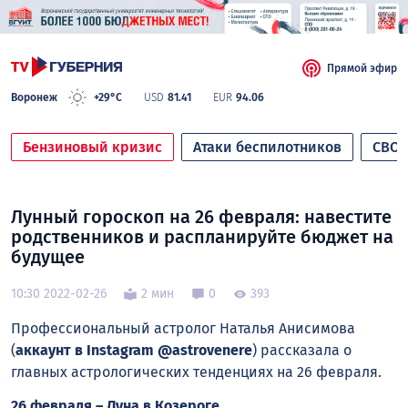
Прямой эфир
Воронеж
+29°C
USD
81.41
EUR
94.06
Бензиновый кризис
Атаки беспилотников
СВО
Лунный гороскоп на 26 февраля: навестите
родственников и распланируйте бюджет на
будущее
10:30 2022-02-26
2 мин
0
393
Профессиональный астролог Наталья Анисимова
(
аккаунт в Instagram @astrovenere
) рассказала о
главных астрологических тенденциях нa 26 февраля.
26 февраля – Луна в Козероге