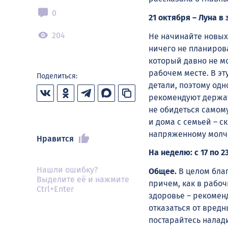
0
21 октября – Луна в
204
Не начинайте новых
ничего не планирова
который давно не мо
рабочем месте. В э
Поделиться:
детали, поэтому од
рекомендуют держат
не обидеться самому
и дома с семьей – с
напряженному молч
Нравится
На неделю: с 17 по 2
Нашли ошибку?
Общее.
В целом бла
Выделите её и нажмите
причем, как в рабоч
Ctrl+Enter
здоровье – рекомен
отказаться от вред
постарайтесь налад