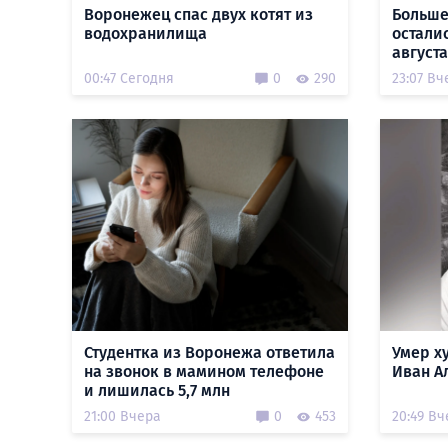
Воронежец спас двух котят из
Больше
водохранилища
остали
августа
00:47 Сегодня
0
290
23:07 Вч
Студентка из Воронежа ответила
Умер х
на звонок в мамином телефоне
Иван А
и лишилась 5,7 млн
21:00 Вчера
0
453
20:49 Вч