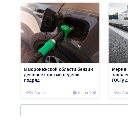
В Воронежской области бензин
Мэрия 
дешевеет третью неделю
заявле
подряд
ГОСТу 
18:50 Вчера
0
206
18:04 Вч