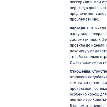
поссорились или отд
переход в довольно
предпочитает силово
проблематично.
Карьера.
С 20 числа
наступило прекрасно
систематичность. Эт
проекты до идеала,
рекомендуют действ
это обязательно от
Ищите возможности
Отношения.
Страстна
отношениях добавить
самым застенчивым 
прекрасной незнако
особенно хорош для 
помогают добиваться
В целом, эта неделя