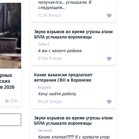
получается... услышали. В
следующем...
12:36 Вчера
Звуки взрывов во время угрозы атаки
БПЛА услышали воронежцы
Safura
А вы с какого района
01:58 Вчера
ярных
Какие вакансии предлагают
ветеранам СВО в Воронеже
ских
в 2026
Андрей
Хочу найти работу.
0
220
00:28 Вчера
Звуки взрывов во время угрозы атаки
БПЛА услышали воронежцы
Евгений
Какие хлопки????? Я с кровати упор