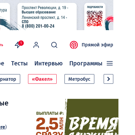
1
Прямой эфир
ть
ое
Тесты
Интервью
Программы
ернатор
«Факел»
Метробус
Дачный сезо
ные
ere
)