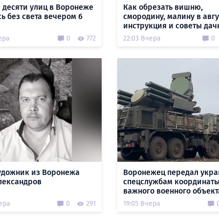
 десяти улиц в Воронеже
Как обрезать вишню,
сь без света вечером 6
смородину, малину в авгу
инструкция и советы да
ера
0
772
22:03 Вчера
0
удожник из Воронежа
Воронежец передал укр
лександров
спецслужбам координат
важного военного объект
ера
0
291
19:05 Вчера