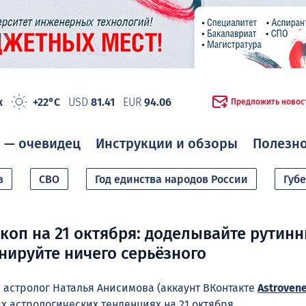
ж
+22°C
USD
81.41
EUR
94.06
Предложить новос
 — очевидец
Инструкции и обзоры
Полезн
в
СВО
Год единства народов России
Губ
коп на 21 октября: доделывайте рутин
анируйте ничего серьёзного
стролог Наталья Анисимова (аккаунт ВКонтакте
Astroven
х астрологических тенденциях нa 21 октября.