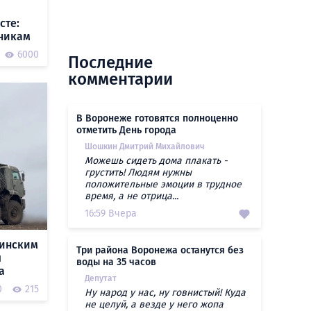
сте:
чникам
6000
Последние
комментарии
В Воронеже готовятся полноценно
отметить День города
Шошкин Дмитрий Михайлович
Можешь сидеть дома плакать -
грустить! Людям нужны
положительные эмоции в трудное
время, а не отрица...
16:59 Вчера
аинским
Три района Воронежа останутся без
ы
воды на 35 часов
а
Депутат
0
215
Ну народ у нас, ну говнистый! Куда
не целуй, а везде у него жопа