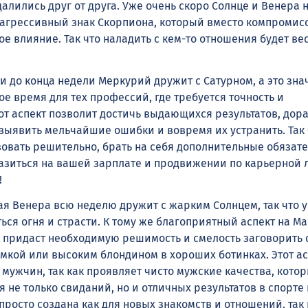
алились друг от друга. Уже очень скоро Солнце и Венера 
 агрессивный знак Скорпиона, который вместо компромис
е влияние. Так что наладить с кем-то отношения будет ве
 и до конца недели Меркурий дружит с Сатурном, а это знач
е время для тех профессий, где требуется точность и
от аспект позволит достичь выдающихся результатов, дор
 выявить мельчайшие ошибки и вовремя их устранить. Так
овать решительно, брать на себя дополнительные обязате
разиться на вашей зарплате и продвижении по карьерной 
!
я Венера всю неделю дружит с жарким Солнцем, так что у
ся огня и страсти. К тому же благоприятный аспект на Ма
придаст необходимую решимость и смелость заговорить 
мкой или высоким блондином в хороших ботинках. Этот ас
мужчин, так как проявляет чисто мужские качества, кото
 не только свиданий, но и отличных результатов в спорте 
 просто создана как для новых знакомств и отношений, так 