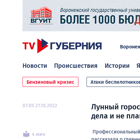
Вороне
Новости
Происшествия
Истории
Я
Бензиновый кризис
Атаки беспилотнико
07:05 21.10.2022
Лунный горос
дела и не пл
Профессиональный а
4 мин
рассказала о главны