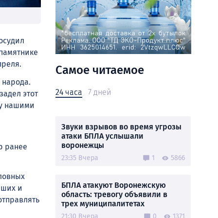
осудил
 памятнике
преля.
Самое читаемое
 народа.
24 часа
7 дней
задел этот
ду нашими
Звуки взрывов во время угрозы
атаки БПЛА услышали
воронежцы
р ранее
23:35 Вчера
1
5866
оловных
БПЛА атакуют Воронежскую
рших и
область: тревогу объявили в
тправлять
трех муниципалитетах
21:30 Вчера
0
1371