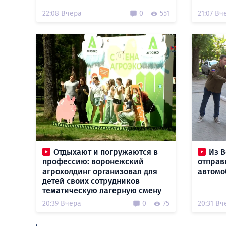
22:08 Вчера
0
551
21:07 Вч
Отдыхают и погружаются в
Из В
профессию: воронежский
отправ
агрохолдинг организовал для
автомо
детей своих сотрудников
тематическую лагерную смену
20:39 Вчера
0
75
20:31 Вч