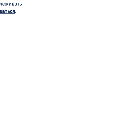
слеживать
ваться
.