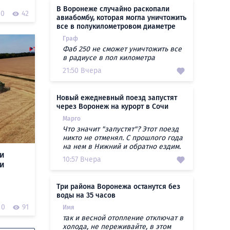
В Воронеже случайно раскопали
0
42
авиабомбу, которая могла уничтожить
все в полукилометровом диаметре
Граф
Фаб 250 не сможет уничтожить все
в радиусе в пол километра
21:50 Вчера
Новый ежедневный поезд запустят
через Воронеж на курорт в Сочи
Марго
Что значит "запустят"? Этот поезд
никто не отменял. С прошлого года
на нем в Нижний и обратно ездим.
ти
10:57 Вчера
ти
Три района Воронежа останутся без
воды на 35 часов
0
91
Имя
так и весной отопление отключат в
холода, не переживайте, в этом