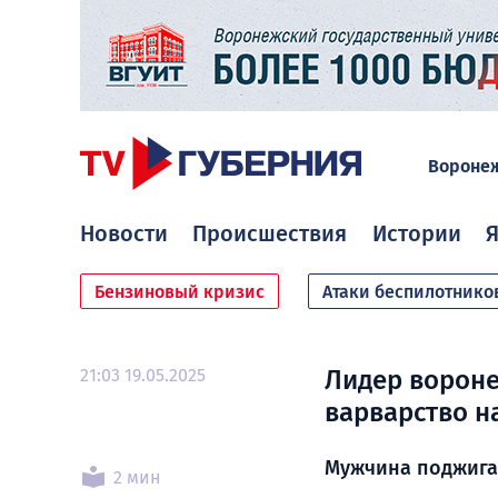
Вороне
Новости
Происшествия
Истории
Я
Бензиновый кризис
Атаки беспилотнико
21:03 19.05.2025
Лидер вороне
варварство н
Мужчина поджига
2 мин