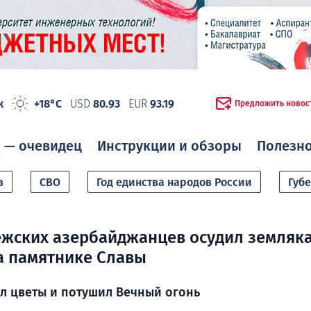
ж
+18°C
USD
80.93
EUR
93.19
Предложить новос
 — очевидец
Инструкции и обзоры
Полезн
в
СВО
Год единства народов России
Губ
жских азербайджанцев осудил земляка
а памятнике Славы
л цветы и потушил Вечный огонь