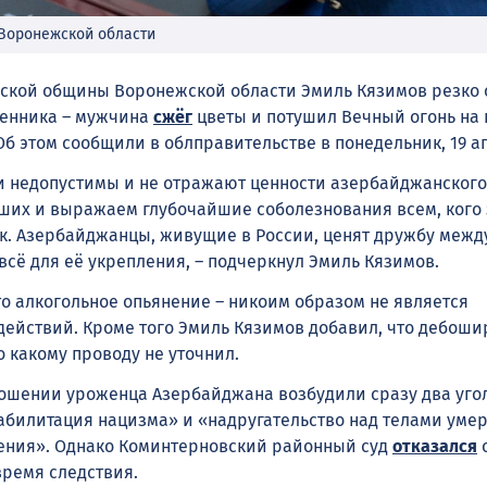
 Воронежской области
ской общины Воронежской области Эмиль Кязимов резко 
венника – мужчина
сжёг
цветы и потушил Вечный огонь на
б этом сообщили в облправительстве в понедельник, 19 а
и недопустимы и не отражают ценности азербайджанского
ших и выражаем глубочайшие соболезнования всем, кого 
к. Азербайджанцы, живущие в России, ценят дружбу меж
всё для её укрепления, – подчеркнул Эмиль Кязимов.
то алкогольное опьянение – никоим образом не является
действий. Кроме того Эмиль Кязимов добавил, что дебоши
о какому проводу не уточнил.
тношении уроженца Азербайджана возбудили сразу два уг
еабилитация нацизма» и «надругательство над телами уме
ения». Однако Коминтерновский районный суд
отказался
о
время следствия.