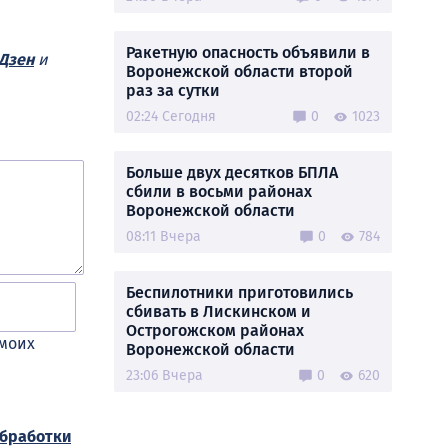
Ракетную опасность объявили в
Дзен
и
Воронежской области второй
раз за сутки
02:24 Сегодня
0
1023
Больше двух десятков БПЛА
сбили в восьми районах
Воронежской области
08:11 Вчера
0
784
Беспилотники приготовились
сбивать в Лискинском и
Острогожском районах
 моих
Воронежской области
23:06 Вчера
0
620
обработки