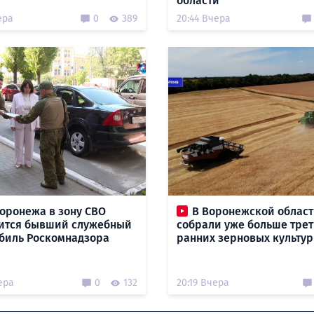
области
ера
0
389
20:44 Вчера
оронежа в зону СВО
В Воронежской облас
ится бывший служебный
собрали уже больше тре
биль Роскомнадзора
ранних зерновых культур
ера
0
132
20:19 Вчера