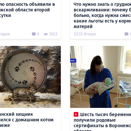
ую опасность объявили в
Что нужно знать о грудно
жской области второй
вскармливании: почему 
сутки
больно, когда нужна смес
какие льготы есть у кор
матерей
годня
0
1023
23:33 Вчера
анский хищник
Шесть тысяч беремен
ился с домашним котом
получили родовые
неже
сертификаты в Воронеж