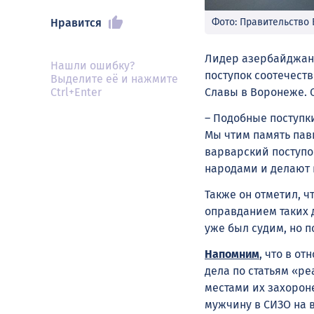
Нравится
Фото: Правительство
Лидер азербайджан
Нашли ошибку?
поступок соотечест
Выделите её и нажмите
Ctrl+Enter
Славы в Воронеже. О
– Подобные поступк
Мы чтим память пав
варварский поступо
народами и делают 
Также он отметил, ч
оправданием таких 
уже был судим, но п
Напомним
, что в о
дела по статьям «р
местами их захорон
мужчину в СИЗО на 