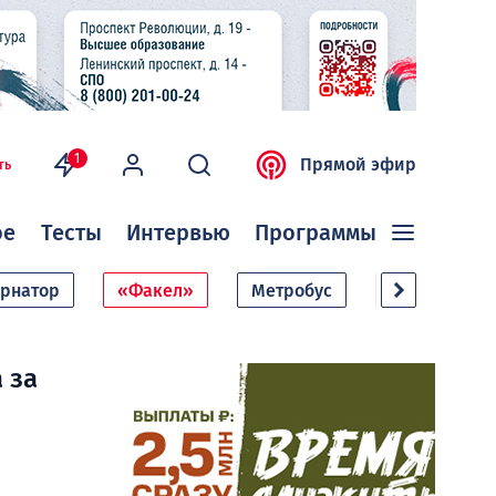
1
Прямой эфир
ть
ое
Тесты
Интервью
Программы
ернатор
«Факел»
Метробус
Дачный сезо
 за