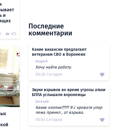
м
бывает
ь и
мящих
Последние
комментарии
0
415
Какие вакансии предлагают
ветеранам СВО в Воронеже
Андрей
Хочу найти работу.
00:28 Сегодня
Звуки взрывов во время угрозы атаки
БПЛА услышали воронежцы
Евгений
Какие хлопки????? Я с кровати упор
лежа принял , от взрыва.
ных
00:04 Сегодня
ской