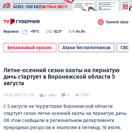
Прямой эфир
Воронеж
+19°C
USD
82.17
EUR
94.84
Бензиновый кризис
Атаки беспилотников
СВО
Летне-осенний сезон охоты на пернатую
дичь стартует в Воронежской области 5
августа
08:41 2021-07-20
4 мин
0
1390
С 5 августа на территории Воронежской области
стартует сезон летне-осенней охоты на пернатую дичь.
Об этом сообщили в региональном департаменте
природных ресурсов и экологии в пятницу, 16 июля.