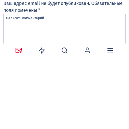
Ваш адрес email не будет опубликован.
Обязательные
поля помечены
*
Сохранить моё имя, email и адрес сайта в этом
браузере для последующих моих комментариев.
Оставляя комментарий, вы соглашаетесь с
политикой
конфиденциальности и обработки персональных
данных
и
правилами общения
на сайте tv-gubernia.ru.
Чтобы отслеживать ответы и реакции пользователей
на ваши комментарии, необходимо
авторизоваться
.