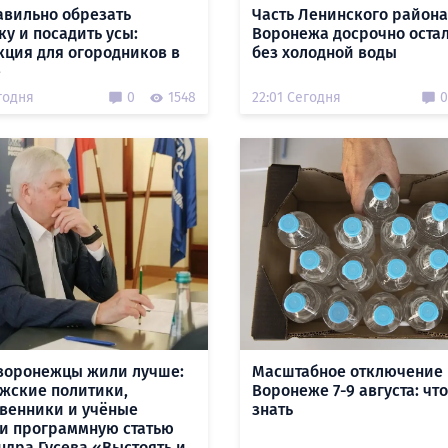
авильно обрезать
Часть Ленинского района
ку и посадить усы:
Воронежа досрочно оста
кция для огородников в
без холодной воды
е
годня
0
1548
22:01 Сегодня
0
воронежцы жили лучше:
Масштабное отключение 
жские политики,
Воронеже 7-9 августа: чт
венники и учёные
знать
и программную статью
ндра Гусева «Выстоять и