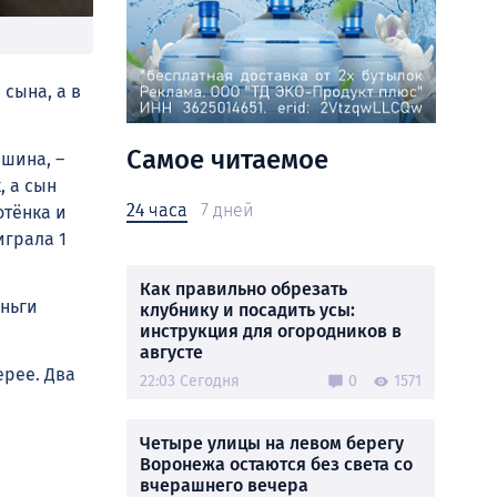
сына, а в
Самое читаемое
ршина, –
, а сын
24 часа
7 дней
отёнка и
играла 1
Как правильно обрезать
ньги
клубнику и посадить усы:
инструкция для огородников в
августе
ерее. Два
22:03 Сегодня
0
1571
Четыре улицы на левом берегу
Воронежа остаются без света со
вчерашнего вечера