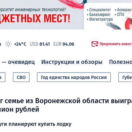
ж
+24°C
USD
81.41
EUR
94.06
Предложить новос
 — очевидец
Инструкции и обзоры
Полезн
в
СВО
Год единства народов России
Губ
г семье из Воронежской области выигр
лион рублей
ги планируют купить лодку