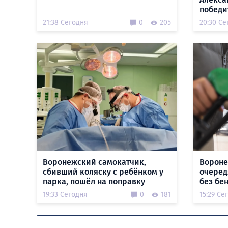
победи
21:38 Сегодня
0
205
20:30 Се
Воронежский самокатчик,
Вороне
сбивший коляску с ребёнком у
очеред
парка, пошёл на поправку
без бе
19:33 Сегодня
0
181
15:29 Се