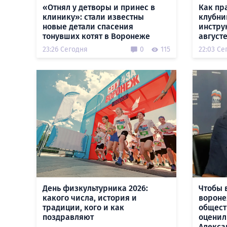
«Отнял у детворы и принес в
Как пр
клинику»: стали известны
клубни
новые детали спасения
инстру
тонувших котят в Воронеже
август
23:26 Сегодня
0
115
22:03 Се
День физкультурника 2026:
Чтобы 
какого числа, история и
вороне
традиции, кого и как
общест
поздравляют
оценил
Алекса