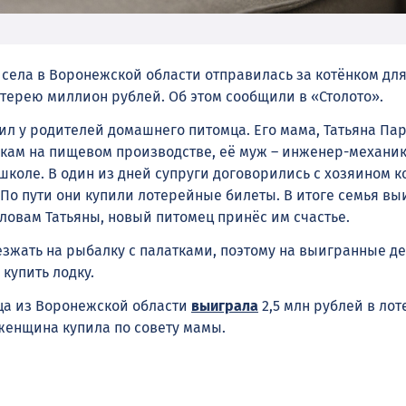
села в Воронежской области отправилась за котёнком для 
отерею миллион рублей.
Об этом сообщили в «Столото».
ил у родителей домашнего питомца. Его мама, Татьяна Па
пкам на пищевом производстве, её муж – инженер-механик
школе. В один из дней супруги договорились с хозяином к
 По пути они купили лотерейные билеты. В итоге семья вы
словам Татьяны, новый питомец принёс им счастье.
жать на рыбалку с палатками, поэтому на выигранные де
купить лодку.
ца из Воронежской области
выиграла
2,5 млн рублей в лот
женщина купила по совету мамы.