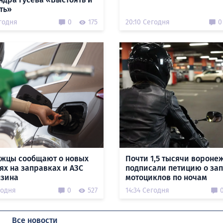
ть»
годня
0
175
20:10 Сегодня
0
жцы сообщают о новых
Почти 1,5 тысячи вороне
ях на заправках и АЗС
подписали петицию о за
нзина
мотоциклов по ночам
годня
0
527
14:34 Сегодня
Все новости