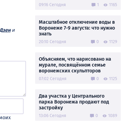
09:16 Сегодня
1
1165
Масштабное отключение воды в
Воронеже 7-9 августа: что нужно
Дзен
и
знать
20:10 Сегодня
0
1129
Объясняем, что нарисовано на
мурале, посвящённом семье
воронежских скульпторов
07:02 Сегодня
0
1125
Два участка у Центрального
парка Воронежа продают под
застройку
13:06 Сегодня
0
1089
 моих