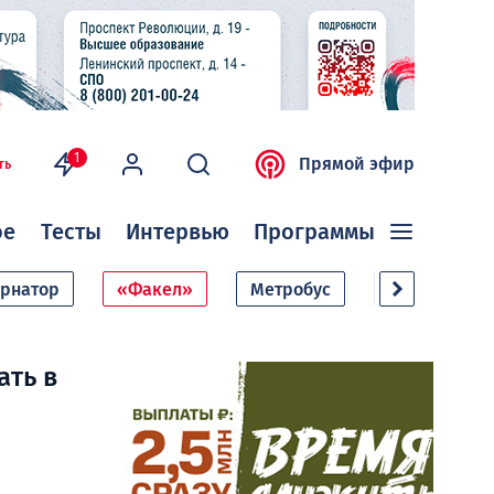
1
Прямой эфир
ть
ое
Тесты
Интервью
Программы
ернатор
«Факел»
Метробус
Дачный сезо
ать в