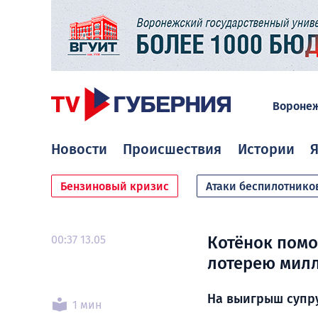
Вороне
Новости
Происшествия
Истории
Я
Бензиновый кризис
Атаки беспилотнико
00:37 13.05
Котёнок помо
лотерею мил
На выигрыш супру
1 мин