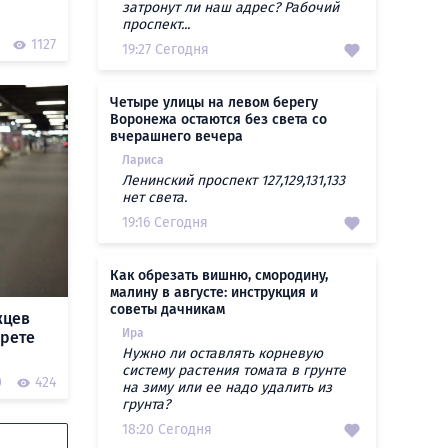
затронут ли наш адрес? Рабочий
проспект...
1127
19:27 Сегодня
Четыре улицы на левом берегу
Воронежа остаются без света со
вчерашнего вечера
Лариса
Ленинский проспект 127,129,131,133
нет света.
19:16 Сегодня
Как обрезать вишню, смородину,
малину в августе: инструкция и
советы дачникам
жцев
Ира
прете
Нужно ли оставлять корневую
систему растения томата в грунте
0
424
на зиму или ее надо удалить из
грунта?
18:20 Сегодня