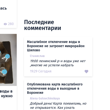
лась
Последние
280
комментарии
Масштабное отключение воды в
Воронеже не затронет микрорайон
Шилово
Станислав
19:00 ленинский р-н воды уже нет
,многие не успели набрать
19:29 Сегодня
Опубликована карта масштабного
отключения воды в выходные в
воды в
Воронеже
о нужно
Alena Golovchinskaya
Добрый день! Карта появиламь, но
не открывается. Как узнать