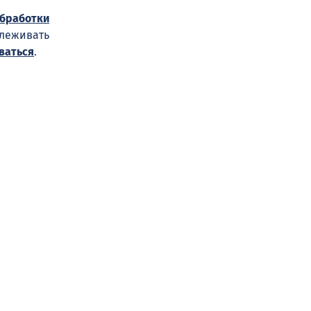
обработки
слеживать
ваться
.