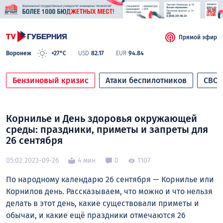
Прямой эфир
Воронеж
+27°C
USD
82.17
EUR
94.84
Бензиновый кризис
Атаки беспилотников
СВО
Корнилье и День здоровья окружающей
среды: праздники, приметы и запреты для
26 сентября
05:02 2023-09-26
4 мин
0
1107
По народному календарю 26 сентября — Корнилье или
Корнилов день. Рассказываем, что можно и что нельзя
делать в этот день, какие существовали приметы и
обычаи, и какие ещё праздники отмечаются 26