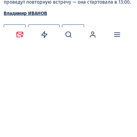
проведут повторную встречу — она стартовала в 13:00.
Владимир ИВАНОВ
игроки
ХК «Буран»
хоккей
Следите за новостями в наших соцсетях:
Telegram
,
ВКонтакте
,
Одноклассники
,
Дзен
и
Max
.
Нравится
Поделиться:
Ваш адрес email не будет опубликован.
Обязательные
поля помечены
*