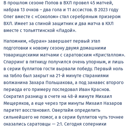
В прошлом сезоне Попов в ВХЛ провел 45 матчей,
набрав 13 очков – два гола и 11 ассистов. В 2023 году
Олег вместе с «Соколом» стал серебряным призером
ВХЛ. Имеет за спиной защитник и два матча в КХЛ
вместе с тольяттинской «Ладой».
Напомним, «Буран» завершает первый этап
подготовки к новому сезону двумя домашними
товарищескими матчами с саратовским «Кристаллом».
Спарринг в пятницу получился очень упорным, и лишь
в серии буллитов гости вырвали победу. Первый ноль
на табло был закрыт на 21-й минуте стараниями
волжанина Захара Польшакова, а под занавес второго
периода его примеру последовал Иван Краснов.
Сократил разницу в счете на 48-й минуте Михаил
Мещеряков, а еще через три минуты Михаил Назаров
паритет восстановил. Овертайм определить
сильнейшего не помог, а в серии буллитов чуть точнее
оказались саратовцы — 2:1. Сегодня соперники