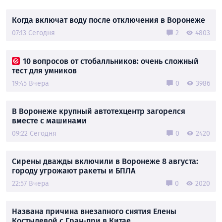
Когда включат воду после отключения в Воронеже
07:13 Сегодня
2
4803
10 вопросов от стобалльников: очень сложный
тест для умников
19:45 Вчера
0
3986
В Воронеже крупный автотехцентр загорелся
вместе с машинами
09:22 Сегодня
0
2420
Сирены дважды включили в Воронеже 8 августа:
городу угрожают ракеты и БПЛА
22:57 Вчера
0
2020
Названа причина внезапного снятия Елены
Костылевой с Гран-при в Китае