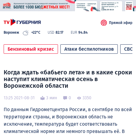
Прямой эфир
Воронеж
+22°C
USD
82.17
EUR
94.84
Бензиновый кризис
Атаки беспилотников
СВО
Когда ждать «бабьего лета» и в какие сроки
наступит климатическая осень в
Воронежской области
13:25 2021-08-31
3 мин
0
3350
По данным Гидрометцентра России, в сентябре по всей
территории страны, и Воронежская область не
исключение, температура будет соответствовать
климатической норме или немного превышать её. В