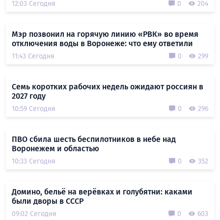
12:03 Сегодня
0
204
Мэр позвонил на горячую линию «РВК» во время
отключения воды в Воронеже: что ему ответили
11:43 Сегодня
0
299
Семь коротких рабочих недель ожидают россиян в
2027 году
10:59 Сегодня
0
296
ПВО сбила шесть беспилотников в небе над
Воронежем и областью
10:33 Сегодня
0
352
Домино, бельё на верёвках и голубятни: каками
были дворы в СССР
09:02 Сегодня
0
603