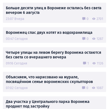
Больше десяти улиц в Воронеже остались без света
вечером 6 августа
23:07 Вчера
0
2701
Воронежец спас двух котят из водохранилища
00:47 Сегодня
0
1287
Четыре улицы на левом берегу Воронежа остаются
без света со вчерашнего вечера
09:16 Сегодня
1
1126
Объясняем, что нарисовано на мурале,
посвящённом семье воронежских скульпторов
07:02 Сегодня
0
1087
Два участка у Центрального парка Воронежа
продают под застройку