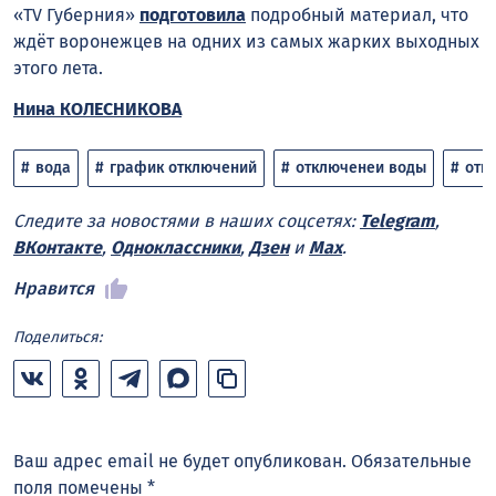
«TV Губерния»
подготовила
подробный материал, что
ждёт воронежцев на одних из самых жарких выходных
этого лета.
Нина КОЛЕСНИКОВА
вода
график отключений
отключенеи воды
отк
Следите за новостями в наших соцсетях:
Telegram
,
ВКонтакте
,
Одноклассники
,
Дзен
и
Max
.
Нравится
Поделиться:
Ваш адрес email не будет опубликован.
Обязательные
поля помечены
*