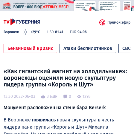
Прямой эфир
Воронеж
+29°C
USD
81.41
EUR
94.06
Бензиновый кризис
Атаки беспилотников
СВО
«Как гигантский магнит на холодильнике»:
воронежцы оценили новую скульптуру
лидера группы «Король и Шут»
13:30 2022-06-03
3 мин
0
1293
Монумент расположен на стене бара Berserk
В Воронеже
появилась
новая скульптура в честь
лидера панк-группы «Король и Шут» Михаила