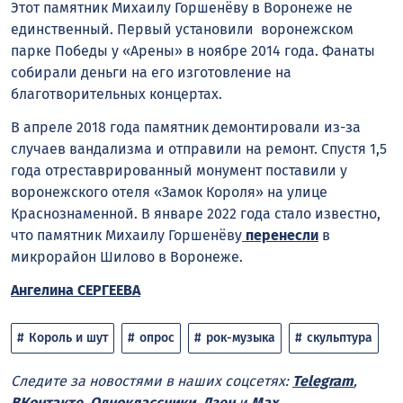
Этот памятник Михаилу Горшенёву в Воронеже не
единственный. Первый установили воронежском
парке Победы у «Арены» в ноябре 2014 года. Фанаты
собирали деньги на его изготовление на
благотворительных концертах.
В апреле 2018 года памятник демонтировали из-за
случаев вандализма и отправили на ремонт. Спустя 1,5
года отреставрированный монумент поставили у
воронежского отеля «Замок Короля» на улице
Краснознаменной. В январе 2022 года стало известно,
что памятник Михаилу Горшенёву
перенесли
в
микрорайон Шилово в Воронеже.
Ангелина СЕРГЕЕВА
Король и шут
опрос
рок-музыка
скульптура
Следите за новостями в наших соцсетях:
Telegram
,
ВКонтакте
,
Одноклассники
,
Дзен
и
Max
.