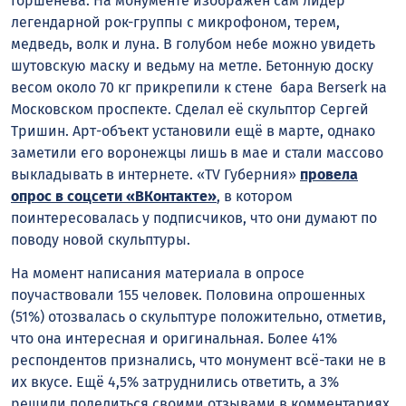
Горшенёва. На монументе изображён сам лидер
легендарной рок-группы с микрофоном, терем,
медведь, волк и луна. В голубом небе можно увидеть
шутовскую маску и ведьму на метле. Бетонную доску
весом около 70 кг прикрепили к стене бара Berserk на
Московском проспекте. Сделал её скульптор Сергей
Тришин. Арт-объект установили ещё в марте, однако
заметили его воронежцы лишь в мае и стали массово
выкладывать в интернете. «TV Губерния»
провела
опрос в соцсети «ВКонтакте»
, в котором
поинтересовалась у подписчиков, что они думают по
поводу новой скульптуры.
На момент написания материала в опросе
поучаствовали 155 человек. Половина опрошенных
(51%) отозвалась о скульптуре положительно, отметив,
что она интересная и оригинальная. Более 41%
респондентов признались, что монумент всё-таки не в
их вкусе. Ещё 4,5% затруднились ответить, а 3%
решили поделиться своими отзывами в комментариях