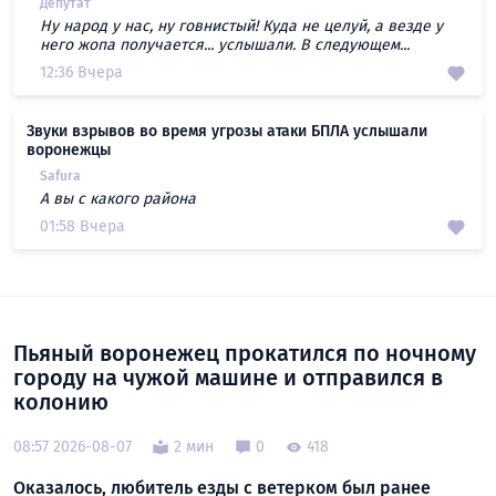
Депутат
Ну народ у нас, ну говнистый! Куда не целуй, а везде у
него жопа получается... услышали. В следующем...
12:36 Вчера
Звуки взрывов во время угрозы атаки БПЛА услышали
воронежцы
Safura
А вы с какого района
01:58 Вчера
Пьяный воронежец прокатился по ночному
городу на чужой машине и отправился в
колонию
08:57 2026-08-07
2 мин
0
418
Оказалось, любитель езды с ветерком был ранее