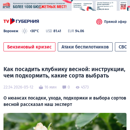
Прямой эфир
Воронеж
+30°C
USD
81.41
EUR
94.06
Бензиновый кризис
Атаки беспилотников
СВО
Как посадить клубнику весной: инструкции,
чем подкормить, какие сорта выбрать
22:34 2026-05-12
16 мин
0
4573
О нюансах посадки, ухода, подкормки и выбора сортов
весной рассказал наш эксперт