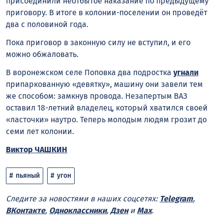
присоединили неотбытое наказание по предыдущему
приговору. В итоге в колонии-поселении он проведёт
два с половиной года.
Пока приговор в законную силу не вступил, и его
можно обжаловать.
В воронежском селе Поповка два подростка
угнали
припаркованную «девятку», машину они завели тем
же способом: замкнув провода. Незапертым ВАЗ
оставил 18-летний владелец, который хватился своей
«ласточки» наутро. Теперь молодым людям грозит до
семи лет колонии.
Виктор ЧАШКИН
пьяный
угон
Следите за новостями в наших соцсетях:
Telegram
,
ВКонтакте
,
Одноклассники
,
Дзен
и
Max
.