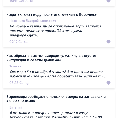
10:45 Сегодня
Когда включат воду после отключения в Воронеже
Неженцев Дмитрий давидович
По моему мнению, такое отключение воды является
чрезвычайной ситуацией...Об этом нужно
предупреждать...
09:19 Сегодня
Как обрезать вишню, смородину, малину в августе:
инструкция и советы дачникам
Татьяна
Срезы до 5 см не обрабатывать? Это где ж вы видели
побеги такой толщины? Не обрабатывать, если меньш...
08:58 Сегодня
Воронежцы сообщают о новых очередях на заправках и
АЗС без бензина
Виталий
Я не знаю кто предоставляет данные и кому!
Бутурлиновка. Сегодня. Роснефть лимит 30 л. С 13-00