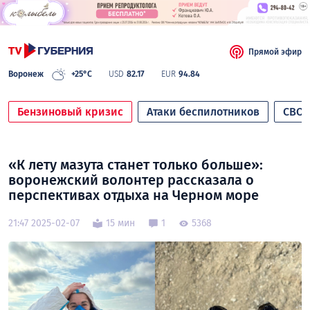
Прямой эфир
Воронеж
+25°C
USD
82.17
EUR
94.84
Бензиновый кризис
Атаки беспилотников
СВО
«К лету мазута станет только больше»:
воронежский волонтер рассказала о
перспективах отдыха на Черном море
21:47 2025-02-07
15 мин
1
5368