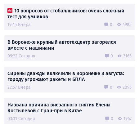
10 вопросов от стобалльников: очень сложный
тест для умников
19:45 Вчера
0
4985
В Воронеже крупный автотехцентр загорелся
вместе с машинами
09:22 Сегодня
0
3165
Сирены дважды включили в Воронеже 8 августа:
городу угрожают ракеты и БПЛА
22:57 Вчера
0
2095
Названа причина внезапного снятия Елены
Костылевой с Гран-при в Китае
03:31 Сегодня
0
1967