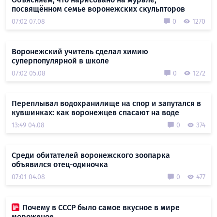
посвящённом семье воронежских скульпторов
07:02 07.08
0
1270
Воронежский учитель сделал химию
суперпопулярной в школе
07:02 05.08
0
1272
Переплывал водохранилище на спор и запутался в
кувшинках: как воронежцев спасают на воде
13:49 04.08
0
374
Среди обитателей воронежского зоопарка
объявился отец-одиночка
07:01 04.08
0
477
Почему в СССР было самое вкусное в мире
мороженое