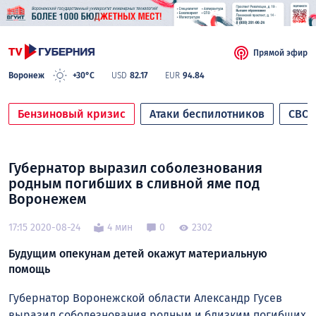
Прямой эфир
Воронеж
+30°C
USD
82.17
EUR
94.84
Бензиновый кризис
Атаки беспилотников
СВО
Губернатор выразил соболезнования
родным погибших в сливной яме под
Воронежем
17:15 2020-08-24
4 мин
0
2302
Будущим опекунам детей окажут материальную
помощь
Губернатор Воронежской области Александр Гусев
выразил соболезнования родным и близким погибших