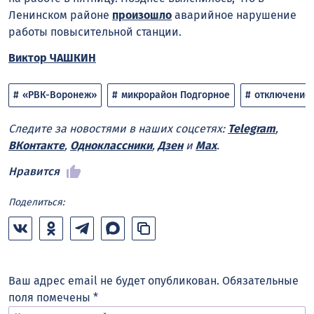
Ленинском районе
произошло
аварийное нарушение
работы повысительной станции.
Виктор ЧАШКИН
«РВК-Воронеж»
микрорайон Подгорное
отключение
Следите за новостями в наших соцсетях:
Telegram
,
ВКонтакте
,
Одноклассники
,
Дзен
и
Max
.
Нравится
Поделиться:
Ваш адрес email не будет опубликован.
Обязательные
поля помечены
*