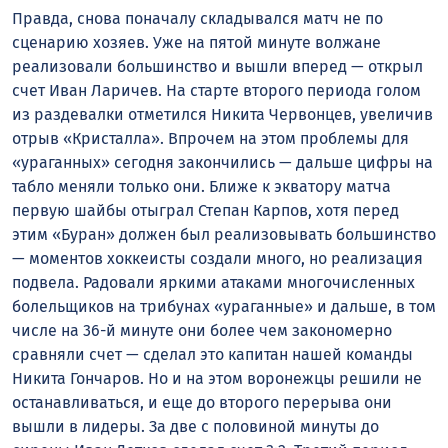
Правда, снова поначалу складывался матч не по
сценарию хозяев. Уже на пятой минуте волжане
реализовали большинство и вышли вперед — открыл
счет Иван Ларичев. На старте второго периода голом
из раздевалки отметился Никита Червонцев, увеличив
отрыв «Кристалла». Впрочем на этом проблемы для
«ураганных» сегодня закончились — дальше цифры на
табло меняли только они. Ближе к экватору матча
первую шайбы отыграл Степан Карпов, хотя перед
этим «Буран» должен был реализовывать большинство
— моментов хоккеисты создали много, но реализация
подвела. Радовали яркими атаками многочисленных
болельщиков на трибунах «ураганные» и дальше, в том
числе на 36-й минуте они более чем закономерно
сравняли счет — сделал это капитан нашей команды
Никита Гончаров. Но и на этом воронежцы решили не
останавливаться, и еще до второго перерыва они
вышли в лидеры. За две с половиной минуты до