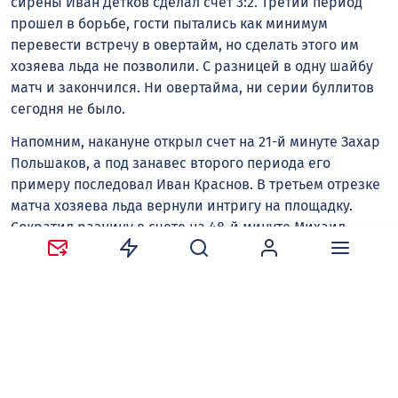
сирены Иван Детков сделал счет 3:2. Третий период
прошел в борьбе, гости пытались как минимум
перевести встречу в овертайм, но сделать этого им
хозяева льда не позволили. С разницей в одну шайбу
матч и закончился. Ни овертайма, ни серии буллитов
сегодня не было.
Напомним, накануне открыл счет на 21-й минуте Захар
Польшаков, а под занавес второго периода его
примеру последовал Иван Краснов. В третьем отрезке
матча хозяева льда вернули интригу на площадку.
Сократил разницу в счете на 48-й минуте Михаил
Мещеряков, а еще через три минуты Михаил Назаров
паритет восстановил. Основное время матча так и
закончилось со счетом 2:2. Не помог определить
сильнейшего и овертайм, а в серии буллитов чуть
точнее оказались саратовцы — 2:1. Далее «Буран» и
«Кристалл» проведут еще один спарринг, но уже на
саратовском льду — эта игра состоится в следующий
четверг.