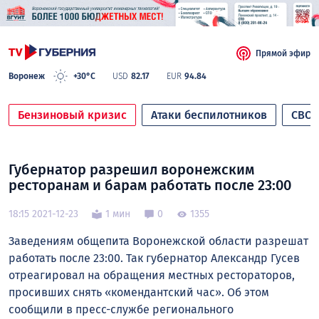
Прямой эфир
Воронеж
+30°C
USD
82.17
EUR
94.84
Бензиновый кризис
Атаки беспилотников
СВО
Губернатор разрешил воронежским
ресторанам и барам работать после 23:00
18:15 2021-12-23
1 мин
0
1355
Заведениям общепита Воронежской области разрешат
работать после 23:00. Так губернатор Александр Гусев
отреагировал на обращения местных рестораторов,
просивших снять «комендантский час». Об этом
сообщили в пресс-службе регионального