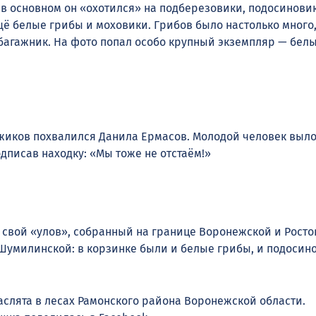
 в основном он «охотился» на подберезовики, подосинови
щё белые грибы и моховики. Грибов было настолько много,
багажник. На фото попал особо крупный экземпляр — бел
жиков похвалился Данила Ермасов. Молодой человек выл
одписав находку: «Мы тоже не отстаём!»
 свой «улов», собранный на границе Воронежской и Росто
 Шумилинской: в корзинке были и белые грибы, и подосин
аслята в лесах Рамонского района Воронежской области.