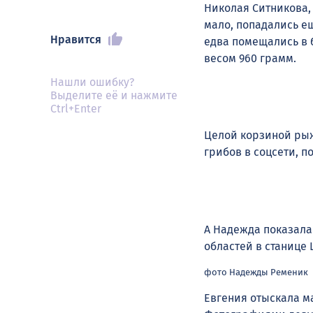
Николая Ситникова,
мало, попадались е
Нравится
едва помещались в 
весом 960 грамм.
Нашли ошибку?
Выделите её и нажмите
Ctrl+Enter
Целой корзиной ры
грибов в соцсети, п
А Надежда показала
областей в станице
фото Надежды Ременик
Евгения отыскала м