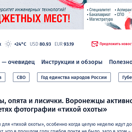
ж
+24°C
USD
80.93
EUR
93.19
Предложить новос
 — очевидец
Инструкции и обзоры
Полезн
в
СВО
Год единства народов России
Губ
ы, опята и лисички. Воронежцы активн
сетях фотографии «тихой охоты»
 для «тихой охоты», особенно когда целую неделю идут д
 что в прошлом году грибов почти не было, зато в этом –