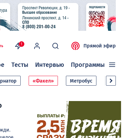
1
Прямой эфир
ть
ое
Тесты
Интервью
Программы
ернатор
«Факел»
Метробус
Дачный сезо
о
ожди.
 целое