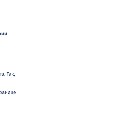
рии
а. Так,
транице