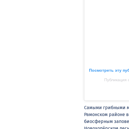
Посмотреть эту пу
Публикация 
Самыми грибными ме
Рамонском районе в
биосферным заповед
Новохопёрском лесн