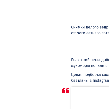
Снимки целого ведр
старого летнего лаг
Если гриб несъедобн
мухоморы попали в
Целая подборка сам
Светланы в Instagra