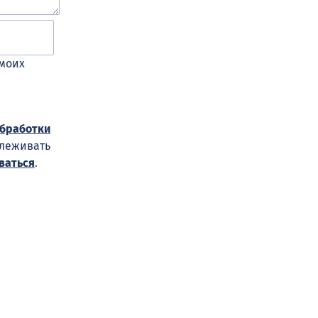
 моих
обработки
слеживать
ваться
.