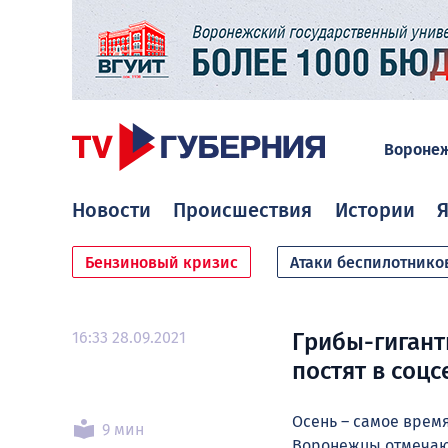
Вороне
Новости
Происшествия
Истории
Я
Бензиновый кризис
Атаки беспилотнико
16:33 28.09.2021
Грибы-гигант
постят в соц
Осень – самое время
9 мин
Воронежцы отмечают,