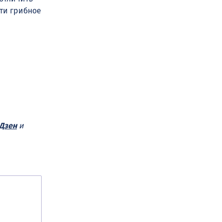
йти грибное
Дзен
и