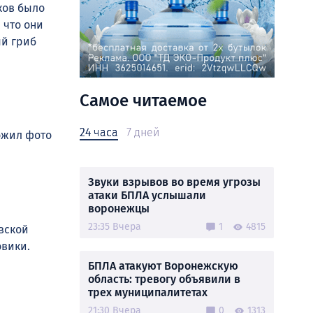
ков было
 что они
ый гриб
Самое читаемое
24 часа
7 дней
ожил фото
Звуки взрывов во время угрозы
атаки БПЛА услышали
воронежцы
23:35 Вчера
1
4815
вской
овики.
БПЛА атакуют Воронежскую
область: тревогу объявили в
трех муниципалитетах
21:30 Вчера
0
1313