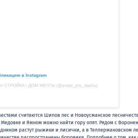
бликацию в Instagram
от СТРОЙКА / ДОМ МЕЧТЫ (@sveta_pro_dachu)
стами считаются Шипов лес и Новоусманское лесничеств
 Медовке и Ямном можно найти гору опят. Рядом с Вороне
ником растут рыжики и лисички, а в Теллермановском ле
ичестве распространены боровики. Подробнее о том, как 