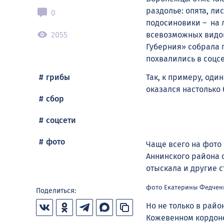
раздолье: опята, ли
0
подосиновики – на 
2055
всевозможных видов
Губерния» собрала 
похвалились в соцсе
Так, к примеру, оди
грибы
оказался настолько 
сбор
соцсети
фото
Чаще всего на фото
Аннинского района с
отыскала и другие 
фото Екатерины Федчен
Поделиться:
Но не только в райо
Кожевенном кордоне