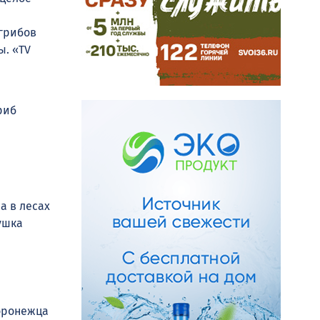
грибов
ы. «TV
ы
риб
а в лесах
ушка
оронежца