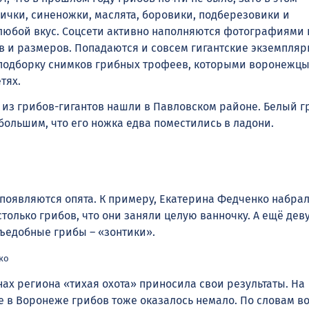
сички, синеножки, маслята, боровики, подберезовики и
любой вкус. Соцсети активно наполняются фотографиями 
 и размеров. Попадаются и совсем гигантские экземпляр
подборку снимков грибных трофеев, которыми воронежц
тях.
н из грибов-гигантов нашли в Павловском районе. Белый г
большим, что его ножка едва поместились в ладони.
 появляются опята. К примеру, Екатерина Федченко набрал
только грибов, что они заняли целую ванночку. А ещё дев
съедобные грибы – «зонтики».
ко
нах региона «тихая охота» приносила свои результаты. На
 в Воронеже грибов тоже оказалось немало. По словам в