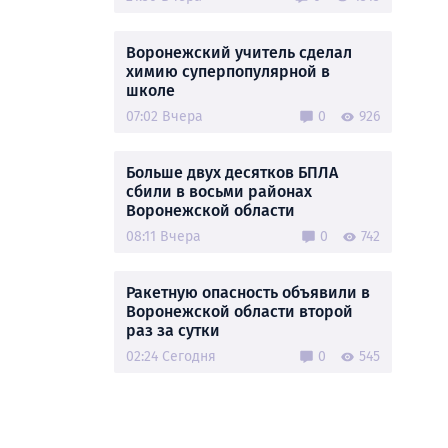
Воронежский учитель сделал
химию суперпопулярной в
школе
07:02 Вчера
0
926
Больше двух десятков БПЛА
сбили в восьми районах
Воронежской области
08:11 Вчера
0
742
Ракетную опасность объявили в
Воронежской области второй
раз за сутки
02:24 Сегодня
0
545