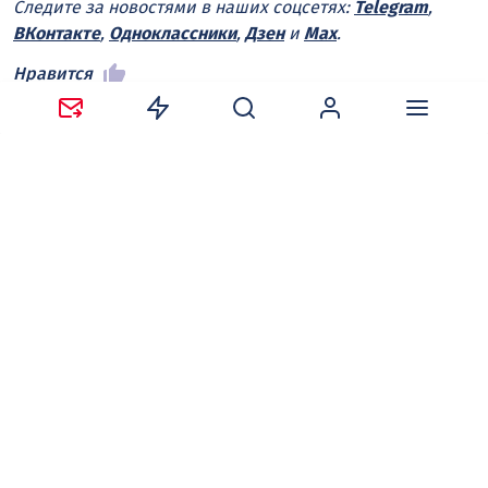
Следите за новостями в наших соцсетях:
Telegram
,
ВКонтакте
,
Одноклассники
,
Дзен
и
Max
.
Нравится
Поделиться:
Ваш адрес email не будет опубликован.
Обязательные
поля помечены
*
Сохранить моё имя, email и адрес сайта в этом