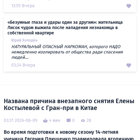
12:55 Вчера
«Безумные глаза и удары один за другим»: жительница
Лисок чудом выжила после нападения незнакомца в
собственной квартире
Юрий Холодён
НАТУРАЛЬНЫЙ ОПАСНЫЙ НАРКОМАН, которого НАДО
немедленно изолировать от общества ради спасения
людей....
03:24 Вчера
Названа причина внезапного снятия Елены
Костылевой с Гран-при в Китае
03:31 2026-08-09
4 мин
0
28
Во время подготовки к новому сезону 14-летняя
ученица Евгения Плющенко травмировала ягодичную