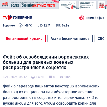
Прямой эфир
Воронеж
+18°C
USD
82.17
EUR
94.84
Бензиновый кризис
Атаки беспилотников
СВО
Фейк об освобождении воронежских
больниц для раненых военных
распространяют в соцсетях
14:13 2024-06-12
1 мин
0
1165
Фейк о переводе пациентов некоторых воронежских
больниц из стационара на амбулаторное лечение
распространяют в соцсетях и телеграм-каналах. Это
нужно якобы для того, чтобы освободить койки для