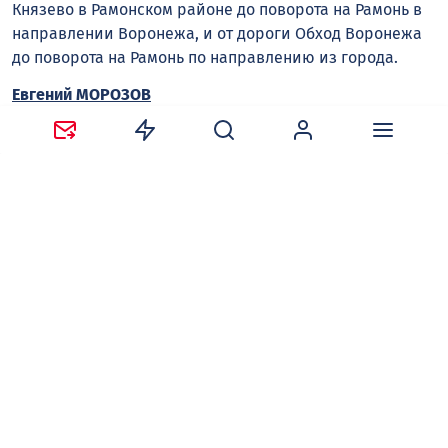
Князево в Рамонском районе до поворота на Рамонь в
направлении Воронежа, и от дороги Обход Воронежа
до поворота на Рамонь по направлению из города.
Евгений МОРОЗОВ
Следите за новостями в наших соцсетях:
Telegram
,
ВКонтакте
,
Одноклассники
,
Дзен
и
Max
.
Нравится
Поделиться:
Ваш адрес email не будет опубликован.
Обязательные
поля помечены
*