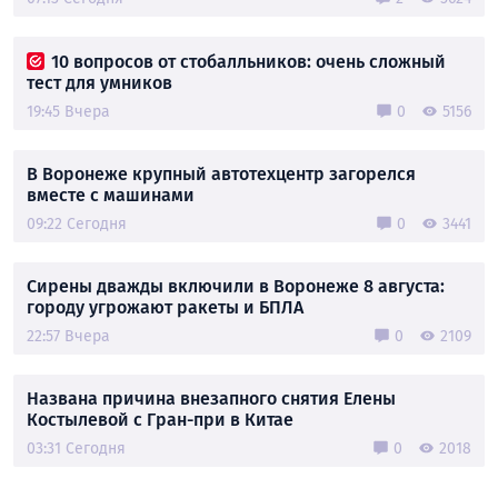
10 вопросов от стобалльников: очень сложный
тест для умников
19:45 Вчера
0
5156
В Воронеже крупный автотехцентр загорелся
вместе с машинами
09:22 Сегодня
0
3441
Сирены дважды включили в Воронеже 8 августа:
городу угрожают ракеты и БПЛА
22:57 Вчера
0
2109
Названа причина внезапного снятия Елены
Костылевой с Гран-при в Китае
03:31 Сегодня
0
2018