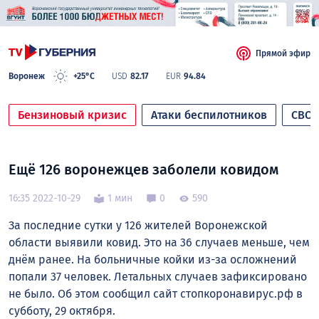
Прямой эфир
Воронеж
+25°C
USD
82.17
EUR
94.84
Бензиновый кризис
Атаки беспилотников
СВО
Ещё 126 воронежцев заболели ковидом
16:35 2022-10-29
1 мин
0
590
За последние сутки у 126 жителей Воронежской
области выявили ковид. Это на 36 случаев меньше, чем
днём ранее. На больничные койки из-за осложнений
попали 37 человек. Летальных случаев зафиксировано
не было. Об этом сообщил сайт стопкоронавирус.рф в
субботу, 29 октября.