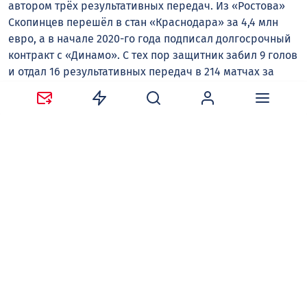
автором трёх результативных передач. Из «Ростова»
Скопинцев перешёл в стан «Краснодара» за 4,4 млн
евро, а в начале 2020-го года подписал долгосрочный
контракт с «Динамо». С тех пор защитник забил 9 голов
и отдал 16 результативных передач в 214 матчах за
москвичей. В качестве игрока «бело-голубых»
Скопинцев дважды стал бронзовым призёром
Чемпионата России и дебютировал в главной
национальной сборной. Действующее соглашение
Дмитрия с «Динамо» рассчитано до конца сезона
2028/29, его рыночная стоимость оценивается в два с
половиной миллиона евро.
Владимир ИВАНОВ
ФК «Факел»
Следите за новостями в наших соцсетях:
Telegram
,
ВКонтакте
,
Одноклассники
,
Дзен
и
Max
.