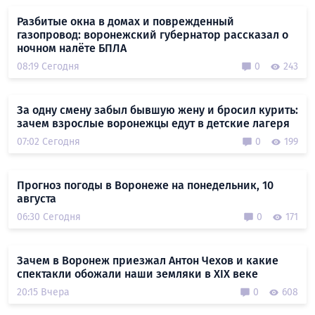
Разбитые окна в домах и поврежденный
газопровод: воронежский губернатор рассказал о
ночном налёте БПЛА
08:19 Сегодня
0
243
За одну смену забыл бывшую жену и бросил курить:
зачем взрослые воронежцы едут в детские лагеря
07:02 Сегодня
0
199
Прогноз погоды в Воронеже на понедельник, 10
августа
06:30 Сегодня
0
171
Зачем в Воронеж приезжал Антон Чехов и какие
спектакли обожали наши земляки в XIX веке
20:15 Вчера
0
608