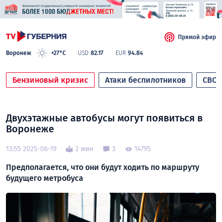
Прямой эфир
Воронеж
+27°C
USD
82.17
EUR
94.84
Бензиновый кризис
Атаки беспилотников
СВО
Двухэтажные автобусы могут появиться в
Воронеже
13:55 2025-06-19
2 мин
3
14795
Предполагается, что они будут ходить по маршруту
будущего метробуса