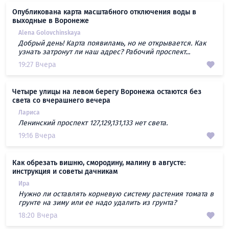
Опубликована карта масштабного отключения воды в
выходные в Воронеже
Alena Golovchinskaya
Добрый день! Карта появиламь, но не открывается. Как
узнать затронут ли наш адрес? Рабочий проспект...
19:27 Вчера
Четыре улицы на левом берегу Воронежа остаются без
света со вчерашнего вечера
Лариса
Ленинский проспект 127,129,131,133 нет света.
19:16 Вчера
Как обрезать вишню, смородину, малину в августе:
инструкция и советы дачникам
Ира
Нужно ли оставлять корневую систему растения томата в
грунте на зиму или ее надо удалить из грунта?
18:20 Вчера