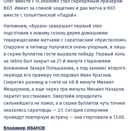
Олег вместе с «Соколом» стал серебряным призером
ВХЛ. Имеет за спиной защитник и два матча в КХЛ
вместе с тольяттинской «Ладой».
Напомним, «Буран» завершает первый этап
подготовки к новому сезону двумя домашними
товарищескими матчами с саратовским «Кристаллом».
Спарринг в пятницу получился очень упорным, и лишь
в серии буллитов гости вырвали победу. Первый ноль
на табло был закрыт на 21-й минуте стараниями
волжанина Захара Польшакова, а под занавес второго
периода его примеру последовал Иван Краснов.
Сократил разницу в счете на 48-й минуте Михаил
Мещеряков, а еще через три минуты Михаил Назаров
паритет восстановил. Овертайм определить
сильнейшего не помог, а в серии буллитов чуть точнее
оказались саратовцы — 2:1. Сегодня соперники
проведут повторную встречу — она стартовала в 13:00.
Владимир ИВАНОВ