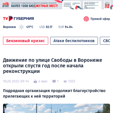
Прямой эфир
Воронеж
+21°C
USD
82.17
EUR
94.84
Бензиновый кризис
Атаки беспилотников
СВО
Движение по улице Свободы в Воронеже
открыли спустя год после начала
реконструкции
16:26 2025-09-14
4 мин
1
1305
Подрядная организация продолжит благоустройство
прилегающих к ней территорий