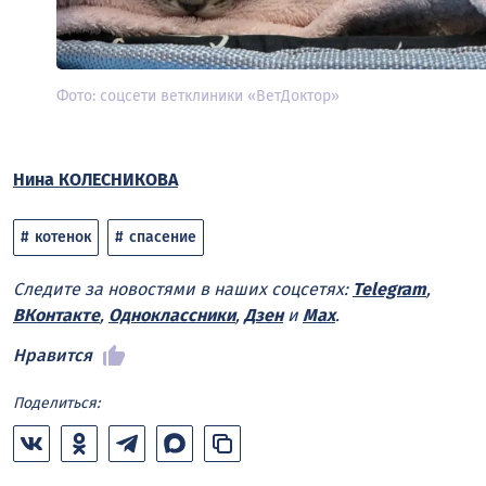
Фото: соцсети ветклиники «ВетДоктор»
Нина КОЛЕСНИКОВА
котенок
спасение
Следите за новостями в наших соцсетях:
Telegram
,
ВКонтакте
,
Одноклассники
,
Дзен
и
Max
.
Нравится
Поделиться: