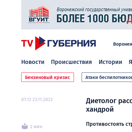
Вороне
Новости
Происшествия
Истории
Я
Бензиновый кризис
Атаки беспилотнико
01:12 23.11.2022
Диетолог рас
хандрой
Противостоять ст
2 мин