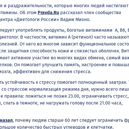
я и раздражительности, которые многих людей настигают
итамины. Об этом
Pravda.Ru
рассказал член сообщества
центра «Диетологи России» Вадим Михно.
ледует употреблять продукты, богатые витаминами А, B6, B1
 диетолог. В частности, витамин А (ретинол) часто называю
олезней. От него во многом зависит функциональное сост
сле защитная способность кожи и слизистых оболочек. Ви
мает активное участие во многих видах обмена, самый ва
елков. Он помогает улучшить память, настроение и повыш
мозга, эффективен для снижения стресса.
ть устойчивость к стрессу помогает полноценный завтрак.
 со стрессом нормализация режима дня, нужно всего лиш
 правила: ложиться не позже 23.00, ограничивать стресс,
 спать в темноте, не нагружать голову после 21.00 часа,
сказал
, почему людям старше 60 лет следует ограничить ф
ольшое количество быстрых углеводов и клетчатки.