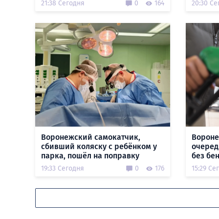
21:38 Сегодня
0
164
20:30 Се
Воронежский самокатчик,
Вороне
сбивший коляску с ребёнком у
очеред
парка, пошёл на поправку
без бе
19:33 Сегодня
0
176
15:29 Се