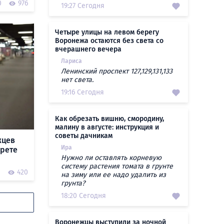
0
976
19:27 Сегодня
Четыре улицы на левом берегу
Воронежа остаются без света со
вчерашнего вечера
Лариса
Ленинский проспект 127,129,131,133
нет света.
19:16 Сегодня
Как обрезать вишню, смородину,
малину в августе: инструкция и
советы дачникам
жцев
Ира
прете
Нужно ли оставлять корневую
систему растения томата в грунте
0
420
на зиму или ее надо удалить из
грунта?
18:20 Сегодня
Воронежцы выступили за ночной