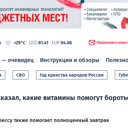
ж
+29°C
USD
81.41
EUR
94.06
Предложить новос
 — очевидец
Инструкции и обзоры
Полезн
в
СВО
Год единства народов России
Губ
сказал, какие витамины помогут бороть
рессу также помогает полноценный завтрак