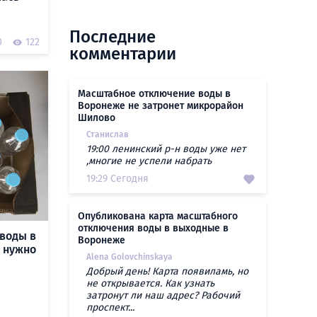
Последние
0
122
комментарии
Масштабное отключение воды в
Воронеже не затронет микрорайон
Шилово
Станислав
19:00 ленинский р-н воды уже нет
,многие не успели набрать
19:29 Сегодня
Опубликована карта масштабного
отключения воды в выходные в
воды в
Воронеже
о нужно
Alena Golovchinskaya
Добрый день! Карта появиламь, но
не открывается. Как узнать
затронут ли наш адрес? Рабочий
проспект...