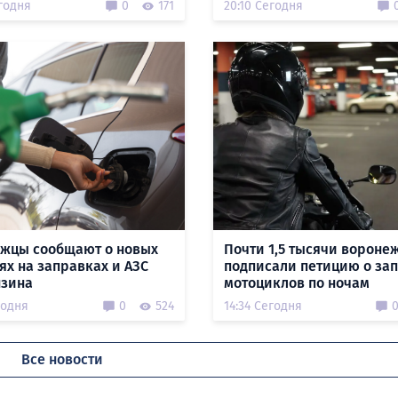
годня
0
171
20:10 Сегодня
жцы сообщают о новых
Почти 1,5 тысячи вороне
ях на заправках и АЗС
подписали петицию о за
нзина
мотоциклов по ночам
годня
0
524
14:34 Сегодня
Все новости