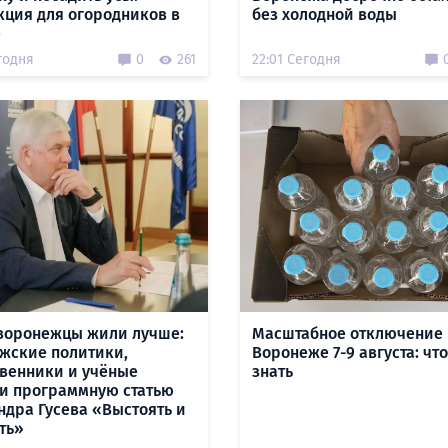
кция для огородников в
без холодной воды
е
годня
0
261
22:01 Сегодня
воронежцы жили лучше:
Масштабное отключение 
жские политики,
Воронеже 7-9 августа: чт
венники и учёные
знать
и программную статью
ндра Гусева «Выстоять и
ть»