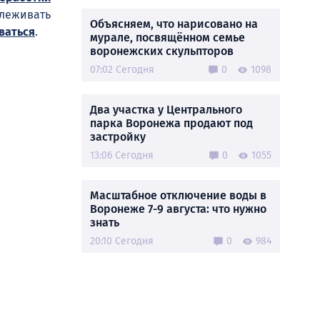
слеживать
Объясняем, что нарисовано на
ваться
.
мурале, посвящённом семье
воронежских скульпторов
07:02 Сегодня
0
1098
Два участка у Центрального
парка Воронежа продают под
застройку
13:06 Сегодня
0
1055
Масштабное отключение воды в
Воронеже 7-9 августа: что нужно
знать
20:10 Сегодня
0
984