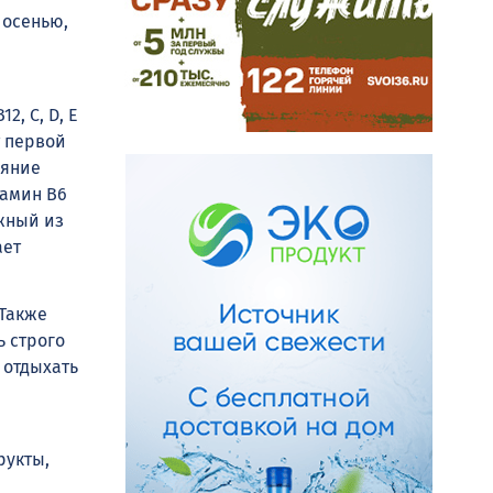
 осенью,
2, С, D, E
т первой
ояние
тамин В6
жный из
ает
 Также
ь строго
 отдыхать
рукты,