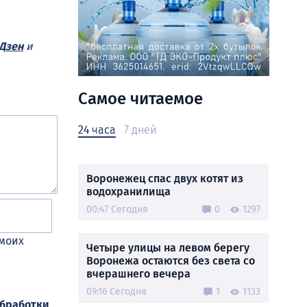
Дзен
и
Самое читаемое
24 часа
7 дней
Воронежец спас двух котят из
водохранилища
00:47 Сегодня
0
1297
 моих
Четыре улицы на левом берегу
Воронежа остаются без света со
вчерашнего вечера
09:16 Сегодня
1
1133
обработки