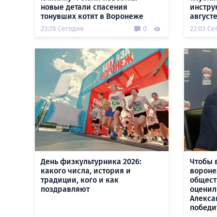
новые детали спасения
инстру
тонувших котят в Воронеже
август
23:26 Сегодня
0
22:03 Се
День физкультурника 2026:
Чтобы 
какого числа, история и
вороне
традиции, кого и как
общест
поздравляют
оценил
Алекса
победи