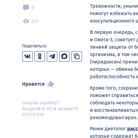
Тревожности, уныни
0
помогут избежать в
консультационного 
331
В первую очередь, с
и Омега-3, советует
Поделиться:
линией защиты от б
организма, в том чи
(пиридоксин) прини
которых — обмена б
работоспособность 
Нравится
Кроме того, сохрани
поможет справиться
соблюдать некоторые
Нашли ошибку?
Выделите её и нажмите
и восстанавливаться,
Ctrl+Enter
рекомендовал врач.
Ранее диетолог
рас
которые содержат б