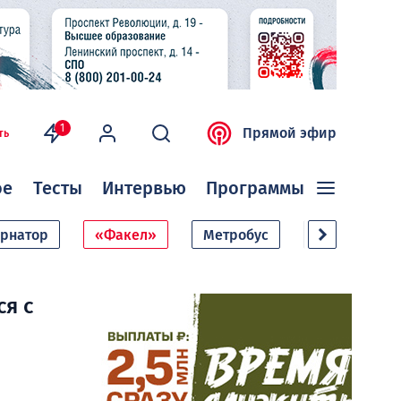
1
Прямой эфир
ть
ое
Тесты
Интервью
Программы
ернатор
«Факел»
Метробус
Дачный сезо
ся с