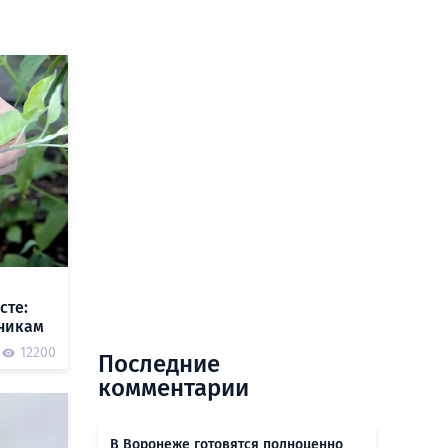
сте:
чникам
12200
Последние
комментарии
В Воронеже готовятся полноценно