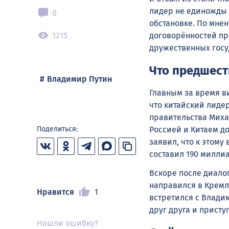
лидер не единожды 
0
обстановке. По мне
1215
договорённостей пр
дружественных госу
Что предшест
Владимир Путин
Главным за время ви
что китайский лиде
правительства Миха
Россией и Китаем д
Поделиться:
заявил, что к этому
составил 190 милли
Вскоре после диало
направился в Кремл
Нравится
1
встретился с Влади
друг друга и присту
Нашли ошибку?