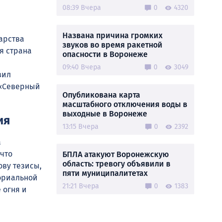
08:39 Вчера
0
4320
Названа причина громких
арства
звуков во время ракетной
я страна
опасности в Воронеже
09:40 Вчера
0
3049
зил
 «Северный
Опубликована карта
масштабного отключения воды в
выходные в Воронеже
ия
13:15 Вчера
0
2392
а
что
БПЛА атакуют Воронежскую
область: тревогу объявили в
ову тезисы,
пяти муниципалитетах
ориальной
21:21 Вчера
0
1383
 огня и