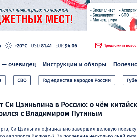
ж
+20°C
USD
81.41
EUR
94.06
Предложить новос
 — очевидец
Инструкции и обзоры
Полезн
в
СВО
Год единства народов России
Губ
т Си Цзиньпина в Россию: о чём китайс
рился с Владимиром Путиным
марта, Си Цзиньпин официально завершил деловую поездку
го аэропорта Внуково-2. За последние несколько дней кит