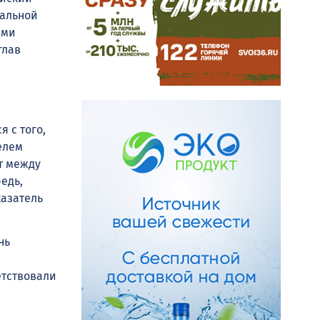
мальной
ами
глав
 с того,
елем
т между
едь,
казатель
нь
етствовали