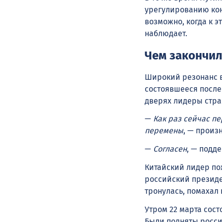
урегулированию кон
возможно, когда к э
наблюдает.
Чем закончил
Широкий резонанс в
состоявшееся после
дверях лидеры стра
—
Как раз сейчас пе
перемены
, — произ
—
Согласен
, — подд
Китайский лидер пож
российский президе
тронулась, помахал
Утром 22 марта сос
Были подняты росси