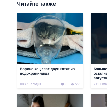
Читайте также
Воронежец спас двух котят из
Больше
водохранилища
остали
августа
00:47 Сегодня
0
556
23:07 Вч