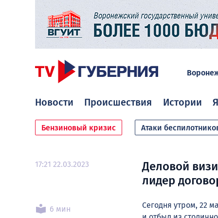
Вороне
Новости
Происшествия
Истории
Я
Бензиновый кризис
Атаки беспилотнико
17:21 22.03.2023
Деловой визи
лидер догово
Сегодня утром, 22 
6 мин
и отбыл из столично