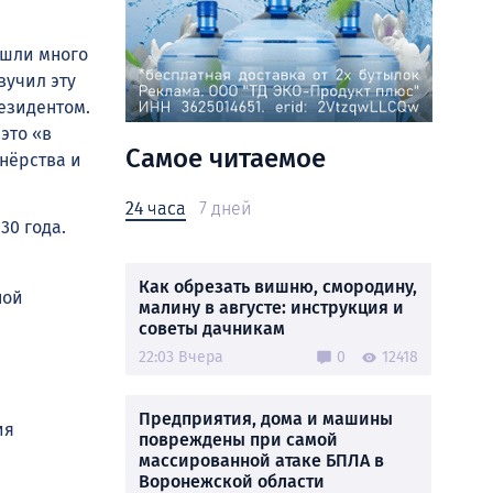
ошли много
вучил эту
езидентом.
это «в
Самое читаемое
нёрства и
24 часа
7 дней
30 года.
Как обрезать вишню, смородину,
ной
малину в августе: инструкция и
советы дачникам
22:03 Вчера
0
12418
Предприятия, дома и машины
ия
повреждены при самой
массированной атаке БПЛА в
Воронежской области