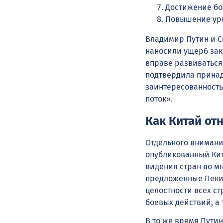
Достижение бо
Повышение уро
Владимир Путин и С
наносили ущерб зак
вправе развиваться
подтвердила принад
заинтересованность
поток».
Как Китай отн
Отдельного внимани
опубликованный Кит
видения стран во мн
предложенные Пекин
целостности всех ст
боевых действий, а
В то же время Путин