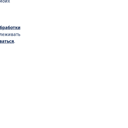
 моих
обработки
слеживать
ваться
.