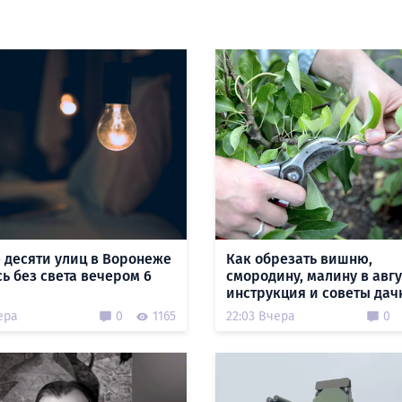
 десяти улиц в Воронеже
Как обрезать вишню,
сь без света вечером 6
смородину, малину в авгу
инструкция и советы да
ера
0
1165
22:03 Вчера
0