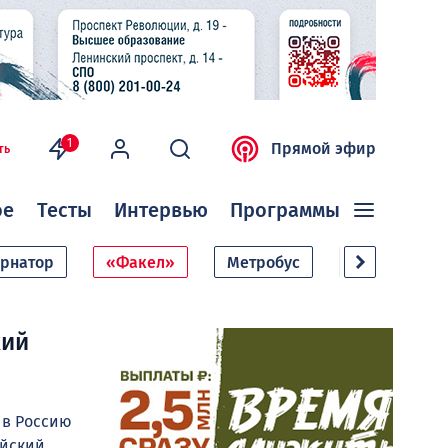
1
Прямой эфир
ть
ое
Тесты
Интервью
Программы
ернатор
«Факел»
Метробус
Дачный сезо
кий
 в Россию
айский