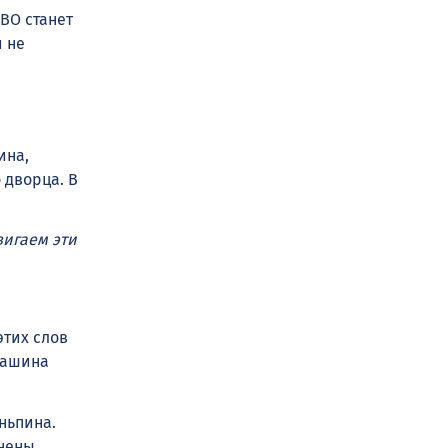
ВО станет
и не
ина,
 дворца. В
вигаем эти
этих слов
машина
ньпина.
лнены