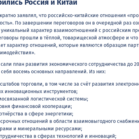
рились Россия и Китай
кратно заявлял, что российско-китайские отношения «пр
ость». По завершении переговоров он в очередной раз оз
 уникальный характер взаимоотношений с российским пр
реговоры прошли в тёплой, товарищеской атмосфере и что 
ет характер отношений, которые являются образцом парт
аимодействия».
сали план развития экономического сотрудничества до 20
 себя восемь основных направлений. Из них:
штабов торговли, в том числе за счёт развития электрон
ых инновационных инструментов;
мосвязанной логистической системы;
вня финансовой кооперации;
ртнёрства в сфере энергетики;
осрочных отношений в области взаимовыгодного снабжен
рами и минеральными ресурсами;
трудничества в сферах технологий и инноваций;