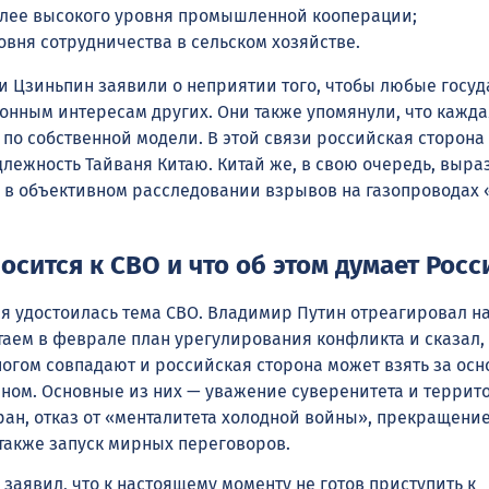
лее высокого уровня промышленной кооперации;
вня сотрудничества в сельском хозяйстве.
и Цзиньпин заявили о неприятии того, чтобы любые госуд
онным интересам других. Они также упомянули, что кажда
 по собственной модели. В этой связи российская сторона
лежность Тайваня Китаю. Китай же, в свою очередь, выра
 в объективном расследовании взрывов на газопроводах
осится к СВО и что об этом думает Росс
я удостоилась тема СВО. Владимир Путин отреагировал н
аем в феврале план урегулирования конфликта и сказал, 
огом совпадают и российская сторона может взять за осн
ом. Основные из них — уважение суверенитета и террит
ран, отказ от «менталитета холодной войны», прекращение
 также запуск мирных переговоров.
 заявил, что к настоящему моменту не готов приступить к