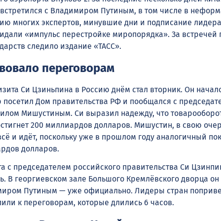
встретился с Владимиром Путиным, в том числе в нефор
нию многих экспертов, минувшие дни и подписание лидер
идали «импульс перестройке миропорядка». За встречей 
дарств следило издание «ТАСС».
вовало переговорам
зита Си Цзиньпина в Россию днём стал вторник. Он начался
р посетил Дом правительства РФ и пообщался с председат
илом Мишустиным. Си выразил надежду, что товарооборо
остигнет 200 миллиардов долларов. Мишустин, в свою очер
 всё и идёт, поскольку уже в прошлом году аналогичный по
ардов долларов.
га с председателем российского правительства Си Цзинпи
ь. В георгиевском зале Большого Кремлёвского дворца он
миром Путиным — уже официально. Лидеры стран поприв
пили к переговорам, которые длились 6 часов.