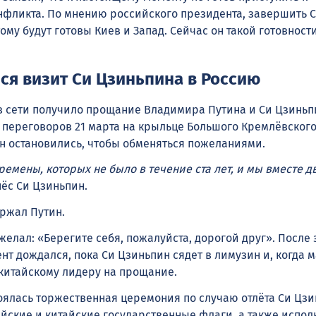
фликта. По мнению российского президента, завершить С
тому будут готовы Киев и Запад. Сейчас он такой готовност
ся визит Си Цзиньпина в Россию
 сети получило прощание Владимира Путина и Си Цзиньп
 переговоров 21 марта на крыльце Большого Кремлёвского
н остановились, чтобы обменяться пожеланиями.
ремены, которых не было в течение ста лет, и мы вместе д
нёс Си Цзиньпин.
ержал Путин.
елал: «Берегите себя, пожалуйста, дорогой друг». После 
нт дождался, пока Си Цзиньпин сядет в лимузин и, когда 
 китайскому лидеру на прощание.
тоялась торжественная церемония по случаю отлёта Си Цзи
йские и китайские государственные флаги, а также испо