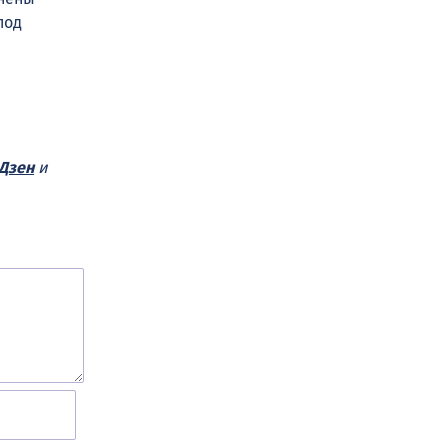
под
Дзен
и