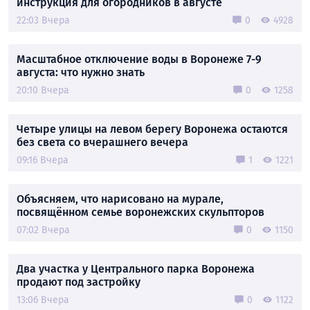
инструкция для огородников в августе
22:03 Вчера
0
4928
Масштабное отключение воды в Воронеже 7-9
августа: что нужно знать
20:10 Вчера
0
1258
Четыре улицы на левом берегу Воронежа остаются
без света со вчерашнего вечера
09:16 Вчера
1
1221
Объясняем, что нарисовано на мурале,
посвящённом семье воронежских скульпторов
07:02 Вчера
0
1150
Два участка у Центрального парка Воронежа
продают под застройку
13:06 Вчера
0
1122