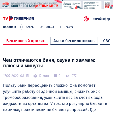
Прямой эфир
Воронеж
+24°C
USD
80.93
EUR
93.19
Бензиновый кризис
Атаки беспилотников
СВО
Чем отличаются баня, сауна и хаммам:
плюсы и минусы
17:07 2022-08-15
12 мин
0
1277
Пользу бани переоценить сложно. Она помогает
улучшить работу сердечной мышцы, снизить риск
тромбообразования, уменьшить вес за счёт вывода
жидкости из организма. У тех, кто регулярно бывает в
парилке, практически не бывает депрессий. Где