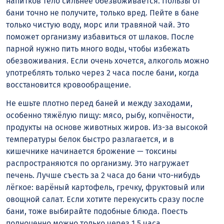
напитков тело сильнее обезвоживается. Пользы от
бани точно не получите, только вред. Пейте в бане
только чистую воду, морс или травяной чай. Это
поможет организму избавиться от шлаков. После
парной нужно пить много воды, чтобы избежать
обезвоживания. Если очень хочется, алкоголь можно
употреблять только через 2 часа после бани, когда
восстановится кровообращение.
Не ешьте плотно перед баней и между заходами,
особенно тяжёлую пищу: мясо, рыбу, копчёности,
продукты на основе животных жиров. Из-за высокой
температуры белок быстро разлагается, и в
кишечнике начинается брожение — токсины
распространяются по организму. Это нагружает
печень. Лучше съесть за 2 часа до бани что-нибудь
лёгкое: варёный картофель, гречку, фруктовый или
овощной салат. Если хотите перекусить сразу после
бани, тоже выбирайте подобные блюда. Поесть
полноценно можно только через 1,5 часа.