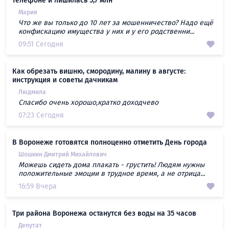
телефоне и лишилась 5,7 млн
Мария
Что же вы только до 10 лет за мошенничество? Надо ещё
конфискацию имущества у них и у его родственни...
09:51 Сегодня
Как обрезать вишню, смородину, малину в августе:
инструкция и советы дачникам
Людмила
Спасибо очень хорошо,кратко доходчево
07:23 Сегодня
В Воронеже готовятся полноценно отметить День города
Шошкин Дмитрий Михайлович
Можешь сидеть дома плакать - грустить! Людям нужны
положительные эмоции в трудное время, а не отрица...
16:59 Вчера
Три района Воронежа останутся без воды на 35 часов
Депутат