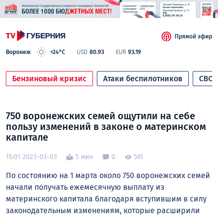
Прямой эфир
Воронеж
+24°C
USD
80.93
EUR
93.19
Бензиновый кризис
Атаки беспилотников
СВО
750 воронежских семей ощутили на себе
пользу изменений в законе о материнском
капитале
15:01 2023-03-03
5 мин
0
561
По состоянию на 1 марта около 750 воронежских семей
начали получать ежемесячную выплату из
материнского капитала благодаря вступившим в силу
законодательным изменениям, которые расширили