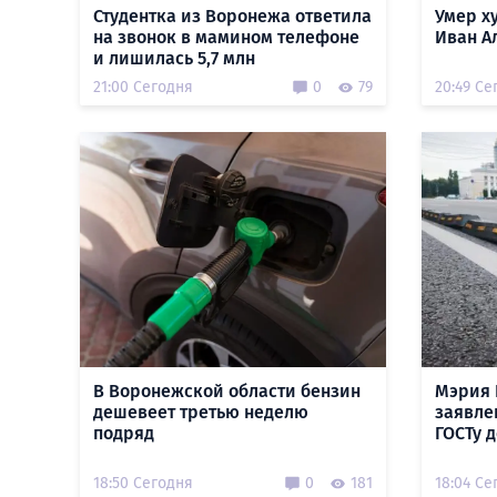
Студентка из Воронежа ответила
Умер х
на звонок в мамином телефоне
Иван А
и лишилась 5,7 млн
21:00 Сегодня
0
79
20:49 Се
В Воронежской области бензин
Мэрия 
дешевеет третью неделю
заявле
подряд
ГОСТу 
18:50 Сегодня
0
181
18:04 Се