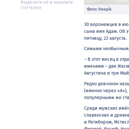
Выделите её и нажмите
Ctrl+Enter
Фото: freepik
30 воронежцев в ию
сына имя Адам. Об э
пятницу, 22 августа.
Самыми необычными 
– В этот месяц в от
именами – две Жасм
Августина и три Ма
Редко девчонок наз
(именно через «А»)
популярными же ста
Среди мужских имён
славянских и древн
и Ратибором, Мстис
Филипп, Иосиф. Не