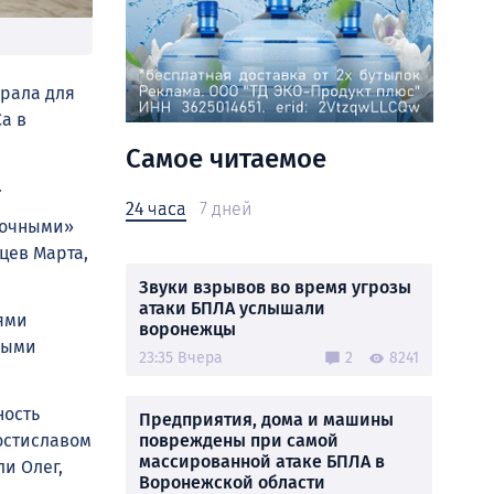
брала для
а в
Самое читаемое
.
24 часа
7 дней
еточными»
цев Марта,
Звуки взрывов во время угрозы
атаки БПЛА услышали
ями
воронежцы
мыми
23:35 Вчера
2
8241
ность
Предприятия, дома и машины
Ростиславом
повреждены при самой
массированной атаке БПЛА в
и Олег,
Воронежской области