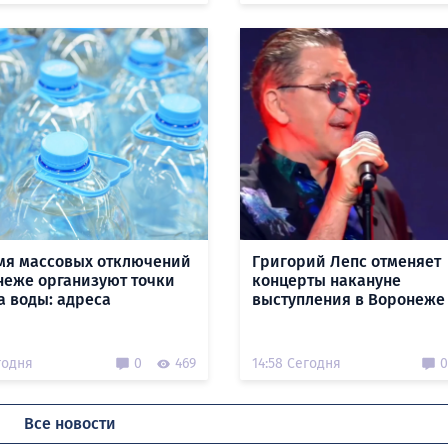
мя массовых отключений
Григорий Лепс отменяет
неже организуют точки
концерты накануне
а воды: адреса
выступления в Воронеже
годня
0
469
14:58 Сегодня
0
Все новости