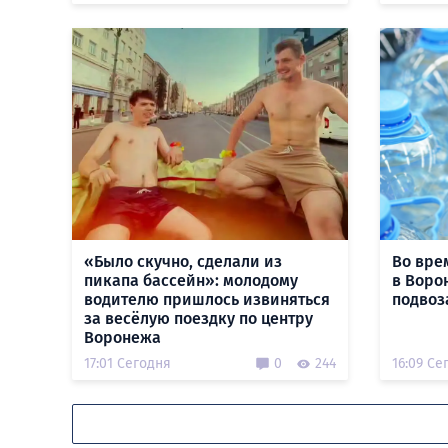
«Было скучно, сделали из
Во вре
пикапа бассейн»: молодому
в Воро
водителю пришлось извиняться
подвоз
за весёлую поездку по центру
Воронежа
17:01 Сегодня
0
244
16:09 Се