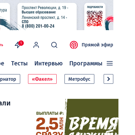
1
Прямой эфир
ть
ое
Тесты
Интервью
Программы
ернатор
«Факел»
Метробус
Дачный сезо
али