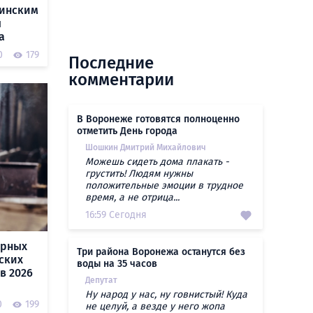
аинским
ы
а
0
179
Последние
комментарии
В Воронеже готовятся полноценно
отметить День города
Шошкин Дмитрий Михайлович
Можешь сидеть дома плакать -
грустить! Людям нужны
положительные эмоции в трудное
время, а не отрица...
16:59 Сегодня
ярных
Три района Воронежа останутся без
ских
воды на 35 часов
в 2026
Депутат
Ну народ у нас, ну говнистый! Куда
0
199
не целуй, а везде у него жопа