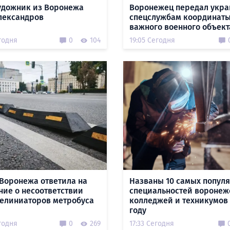
удожник из Воронежа
Воронежец передал укр
лександров
спецслужбам координат
важного военного объект
годня
0
104
19:05 Сегодня
Воронежа ответила на
Названы 10 самых попул
ние о несоответствии
специальностей воронеж
делиниаторов метробуса
колледжей и техникумов 
году
годня
0
269
17:33 Сегодня