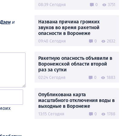
08:39 Сегодня
0
3751
Названа причина громких
Дзен
и
звуков во время ракетной
опасности в Воронеже
09:40 Сегодня
0
2632
Ракетную опасность объявили в
Воронежской области второй
раз за сутки
02:24 Сегодня
0
1883
Опубликована карта
масштабного отключения воды в
выходные в Воронеже
 моих
13:15 Сегодня
0
1788