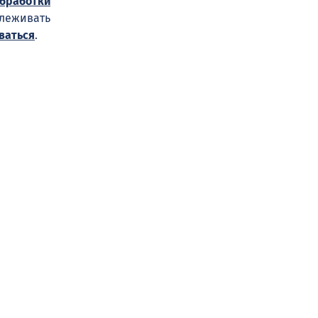
обработки
слеживать
ваться
.