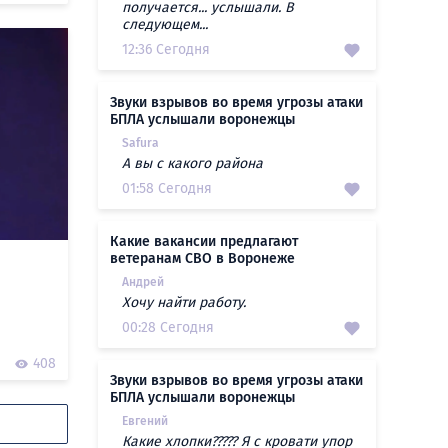
получается... услышали. В
следующем...
12:36 Сегодня
Звуки взрывов во время угрозы атаки
БПЛА услышали воронежцы
Safura
А вы с какого района
01:58 Сегодня
Какие вакансии предлагают
ветеранам СВО в Воронеже
Андрей
Хочу найти работу.
00:28 Сегодня
408
Звуки взрывов во время угрозы атаки
БПЛА услышали воронежцы
Евгений
Какие хлопки????? Я с кровати упор