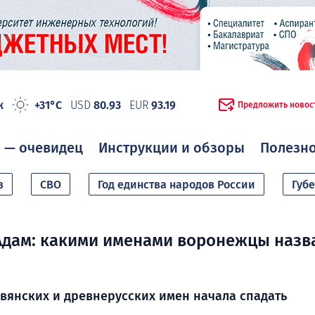
ж
+31°C
USD
80.93
EUR
93.19
Предложить новос
 — очевидец
Инструкции и обзоры
Полезн
в
СВО
Год единства народов России
Губ
 Адам: какими именами воронежцы назв
вянских и древнерусских имен начала спадать