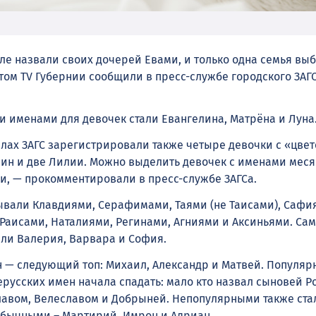
ле назвали своих дочерей Евами, и только одна семья вы
том TV Губернии сообщили в пресс-службе городского ЗАГС
именами для девочек стали Евангелина, Матрёна и Луна
делах ЗАГС зарегистрировали также четыре девочки с «цв
ин и две Лилии. Можно выделить девочек с именами меся
йи, — прокомментировали в пресс-службе ЗАГСа.
ывали Клавдиями, Серафимами, Таями (не Таисами), Сафи
, Раисами, Наталиями, Регинами, Агниями и Аксиньями. Са
ли Валерия, Варвара и София.
 — следующий топ: Михаил, Александр и Матвей. Популяр
ерусских имен начала спадать: мало кто назвал сыновей 
лавом, Велеславом и Добрыней. Непопулярными также стал
обычными – Мартирий, Имрон и Адриан.