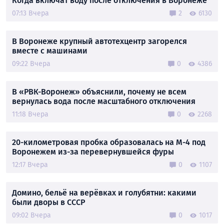
Когда включат воду после отключения в Воронеже
07:13 Вчера
2
6130
В Воронеже крупный автотехцентр загорелся
вместе с машинами
09:22 Вчера
0
4386
В «РВК-Воронеж» объяснили, почему не всем
вернулась вода после масштабного отключения
11:18 Вчера
0
2268
20-километровая пробка образовалась на М-4 под
Воронежем из-за перевернувшейся фуры
12:17 Вчера
0
1107
Домино, бельё на верёвках и голубятни: какими
были дворы в СССР
09:02 Вчера
0
1017