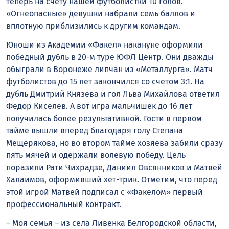
теперь на счету нашей футболистки 10 голов.
«Огнеопасные» девушки набрали семь баллов и
вплотную приблизились к другим командам.
Юноши из Академии «Факел» накануне оформили
победный дубль в 20-м туре ЮФЛ Центр. Они дважды
обыграли в Воронеже липчан из «Металлурга». Матч
футболистов до 15 лет закончился со счетом 3:1. На
дубль Дмитрий Князева и гол Льва Михайлова ответил
Федор Киселев. А вот игра мальчишек до 16 лет
получилась более результативной. Гости в первом
тайме вышли вперед благодаря голу Степана
Мещерякова, но во втором тайме хозяева забили сразу
пять мячей и одержали волевую победу. Цель
поразили Рати Чихрадзе, Даниил Овсянников и Матвей
Халаимов, оформивший хет-трик. Отметим, что перед
этой игрой Матвей подписал с «Факелом» первый
профессиональный контракт.
– Моя семья – из села Ливенка Белгородской области,