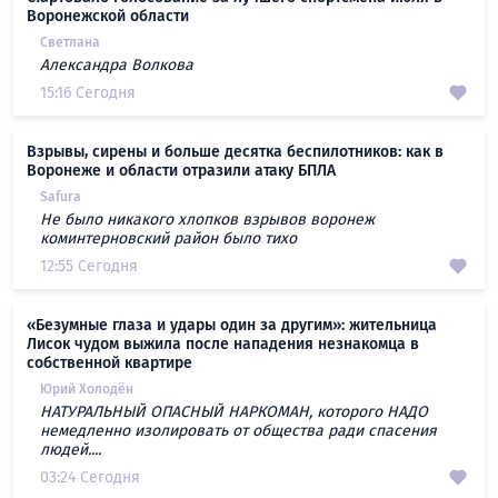
Воронежской области
Светлана
Александра Волкова
15:16 Сегодня
Взрывы, сирены и больше десятка беспилотников: как в
Воронеже и области отразили атаку БПЛА
Safura
Не было никакого хлопков взрывов воронеж
коминтерновский район было тихо
12:55 Сегодня
«Безумные глаза и удары один за другим»: жительница
Лисок чудом выжила после нападения незнакомца в
собственной квартире
Юрий Холодён
НАТУРАЛЬНЫЙ ОПАСНЫЙ НАРКОМАН, которого НАДО
немедленно изолировать от общества ради спасения
людей....
03:24 Сегодня