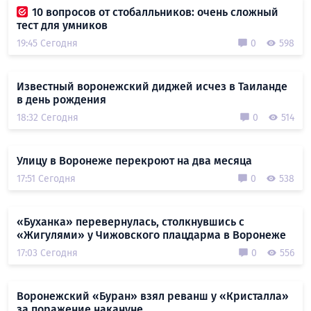
10 вопросов от стобалльников: очень сложный
тест для умников
19:45 Сегодня
0
598
Известный воронежский диджей исчез в Таиланде
в день рождения
18:32 Сегодня
0
514
Улицу в Воронеже перекроют на два месяца
17:51 Сегодня
0
538
«Буханка» перевернулась, столкнувшись с
«Жигулями» у Чижовского плацдарма в Воронеже
17:03 Сегодня
0
556
Воронежский «Буран» взял реванш у «Кристалла»
за поражение накануне