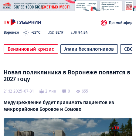
Прямой эфир
Воронеж
+23°C
USD
82.17
EUR
94.84
Бензиновый кризис
Атаки беспилотников
СВО
Новая поликлиника в Воронеже появится в
2027 году
21:12 2025-07-31
2 мин
0
655
Медучреждение будет принимать пациентов из
микрорайонов Боровое и Сомово