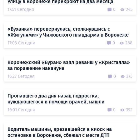
Улицу в Воронеже перекроют на два месяца
17:51 Сегодня
0
245
«Буханка» перевернулась, столкнувшись с
«Жигулями» у Чижовского плацдарма в Воронеже
17:03 Сегодня
0
288
Воронежский «Буран» взял реванш у «Кристалла»
за поражение накануне
16:27 Сегодня
0
375
Пропавшего два дня назад подростка,
нуждающегося в помощи врачей, нашли
16:01 Сегодня
0
392
Водитель машины, врезавшейся в киоск на
остановке в Воронеже, сбежал с места ДТП