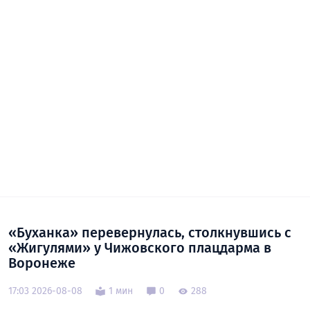
«Буханка» перевернулась, столкнувшись с
«Жигулями» у Чижовского плацдарма в
Воронеже
17:03 2026-08-08
1 мин
0
288