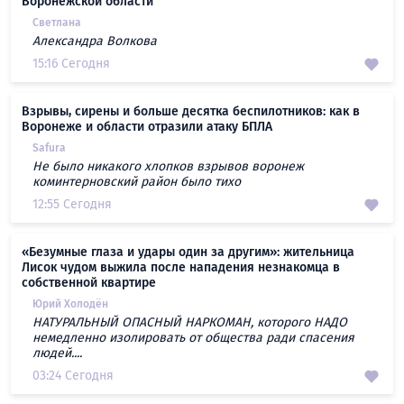
Воронежской области
Светлана
Александра Волкова
15:16 Сегодня
Взрывы, сирены и больше десятка беспилотников: как в
Воронеже и области отразили атаку БПЛА
Safura
Не было никакого хлопков взрывов воронеж
коминтерновский район было тихо
12:55 Сегодня
«Безумные глаза и удары один за другим»: жительница
Лисок чудом выжила после нападения незнакомца в
собственной квартире
Юрий Холодён
НАТУРАЛЬНЫЙ ОПАСНЫЙ НАРКОМАН, которого НАДО
немедленно изолировать от общества ради спасения
людей....
03:24 Сегодня