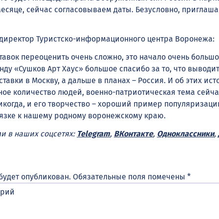
месяце, сейчас согласовываем даты. Безусловно, приглаш
директор Туристско-информационного центра Воронежа:
тавок переоценить очень сложно, это начало очень большо
нду «Сушков Арт Хаус» большое спасибо за то, что выводит
ставки в Москву, а дальше в планах – Россия. И об этих ис
ное количество людей, военно-патриотическая тема сейча
никогда, и его творчество – хороший пример популяризац
язке к нашему родному воронежскому краю.
ми в наших соцсетях:
Telegram
,
ВКонтакте
,
Одноклассники
,
будет опубликован.
Обязательные поля помечены
*