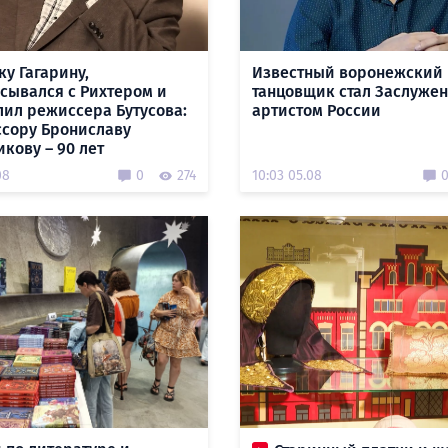
ку Гагарину,
Известный воронежский
сывался с Рихтером и
танцовщик стал Заслуже
лил режиссера Бутусова:
артистом России
сору Брониславу
кову – 90 лет
08
0
274
10:03 05.08