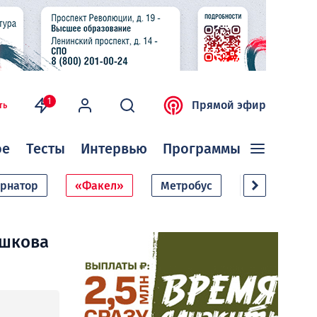
1
Прямой эфир
ть
ое
Тесты
Интервью
Программы
ернатор
«Факел»
Метробус
Дачный сезо
ушкова