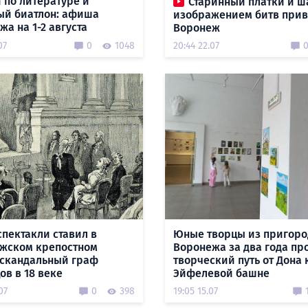
 по литературе и
Старинный платки и ш
ый биатлон: афиша
изображением битв прив
а на 1-2 августа
Воронеж
07
0
1048
20:44 22.07
спектакли ставил в
Юные творцы из пригоро
жском крепостном
Воронежа за два года п
 скандальный граф
творческий путь от Дона 
ов в 18 веке
Эйфелевой башне
07
0
398
19:05 15.07