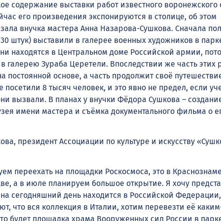
ое содержание выставки работ известного воронежского 
йчас его произведения экспонируются в столице, об этом
зала внучка мастера Анна Назарова-Сушкова. Сначала пол
 30 штук) выставили в галерее военных художников в парк
они находятся в Центральном доме Российской армии, пото
 в галерею Зураба Церетели. Впоследствии же часть этих 
на постоянной основе, а часть продолжит своё путешестви
е посетили 8 тысяч человек, и это явно не предел, если уче
они вызвали. В планах у внучки Фёдора Сушкова – создани
зея имени мастера и съёмка документального фильма о е
ова, президент Ассоциации по культуре и искусству «Сушк
уем переехать на площадки Роскосмоса, это в Краснознаме
ве, а в июле планируем большое открытие. Я хочу предст
 на сегодняшний день находится в Российской Федерации,
ают, что вся коллекция в Италии, хотим перевезти её каким
Это будет площадка храма Вооруженных сил России в парк