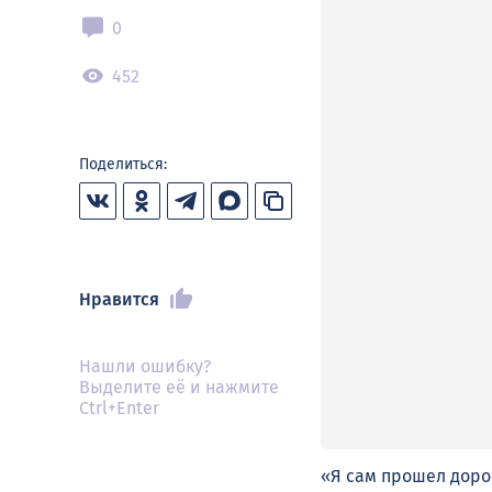
0
452
Поделиться:
Нравится
Нашли ошибку?
Выделите её и нажмите
Ctrl+Enter
«Я сам прошел доро