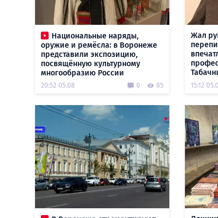
Жал ру
Национальные наряды,
перепи
оружие и ремёсла: в Воронеже
впечат
представили экспозицию,
профес
посвящённую культурному
Табачни
многообразию России
20:52 05.08
0
85
15:12 05.