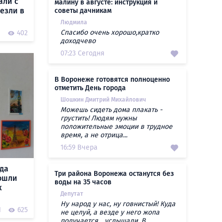
али с
малину в августе: инструкция и
езли в
советы дачникам
Людмила
Спасибо очень хорошо,кратко
0
402
доходчево
07:23 Сегодня
В Воронеже готовятся полноценно
отметить День города
Шошкин Дмитрий Михайлович
Можешь сидеть дома плакать -
грустить! Людям нужны
положительные эмоции в трудное
время, а не отрица...
16:59 Вчера
да
Три района Воронежа останутся без
рошли
воды на 35 часов
к
Депутат
Ну народ у нас, ну говнистый! Куда
1
625
не целуй, а везде у него жопа
получается... услышали. В