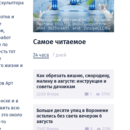
скульптора
отна и
е
м,
работ
Самое читаемое
е по
сть тот
24 часа
7 дней
е
го жизни и
Как обрезать вишню, смородину,
малину в августе: инструкция и
ов Арт
советы дачникам
22:03 Вчера
1
37747
нске и в
авить всю
Больше десяти улиц в Воронеже
 это около
остались без света вечером 6
августа
-то
е
23:07 Вчера
0
2336