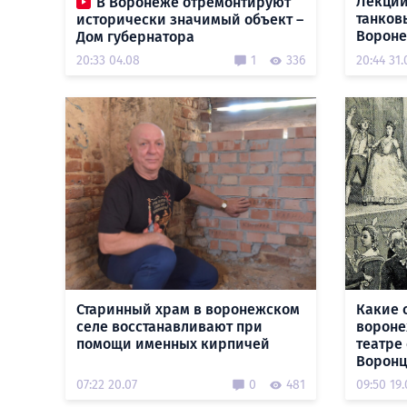
Лекции
В Воронеже отремонтируют
танков
исторически значимый объект –
Воронеж
Дом губернатора
20:33 04.08
1
336
20:44 31.
Старинный храм в воронежском
Какие 
селе восстанавливают при
вороне
помощи именных кирпичей
театре
Воронц
07:22 20.07
0
481
09:50 19.