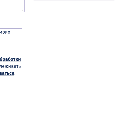
 моих
обработки
слеживать
ваться
.