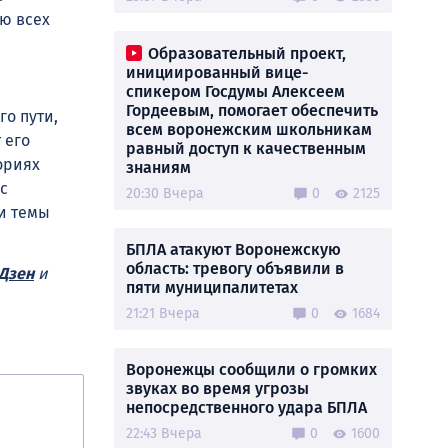
аю всех
Образовательный проект,
инициированный вице-
спикером Госдумы Алексеем
Гордеевым, помогает обеспечить
го пути,
всем воронежским школьникам
 его
равный доступ к качественным
ториях
знаниям
с
20:30 Вчера
0
2125
ии темы
БПЛА атакуют Воронежскую
область: тревогу объявили в
Дзен
и
пяти муниципалитетах
21:21 Вчера
0
1684
Воронежцы сообщили о громких
звуках во время угрозы
непосредственного удара БПЛА
22:43 Вчера
0
1600