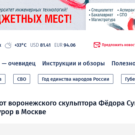
ж
+33°C
USD
81.41
EUR
94.06
Предложить новос
 — очевидец
Инструкции и обзоры
Полезн
в
СВО
Год единства народов России
Губ
от воронежского скульптора Фёдора С
рор в Москве