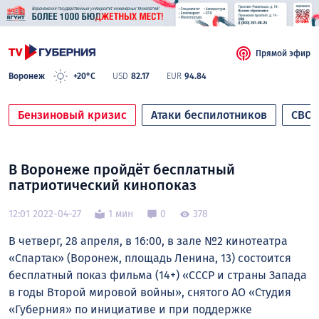
Прямой эфир
Воронеж
+20°C
USD
82.17
EUR
94.84
Бензиновый кризис
Атаки беспилотников
СВО
В Воронеже пройдёт бесплатный
патриотический кинопоказ
12:01 2022-04-27
1 мин
0
378
В четверг, 28 апреля, в 16:00, в зале №2 кинотеатра
«Спартак» (Воронеж, площадь Ленина, 13) состоится
бесплатный показ фильма (14+) «СССР и страны Запада
в годы Второй мировой войны», снятого АО «Студия
«Губерния» по инициативе и при поддержке