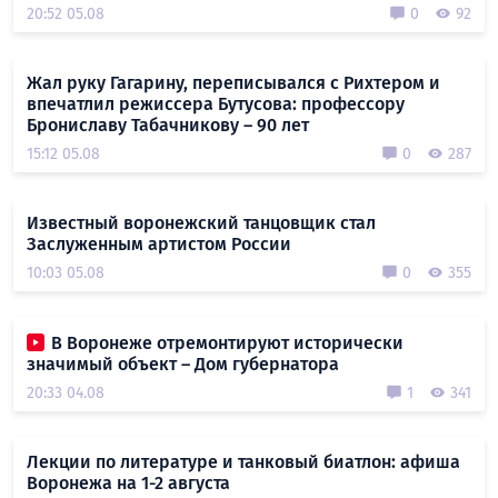
20:52 05.08
0
92
Жал руку Гагарину, переписывался с Рихтером и
впечатлил режиссера Бутусова: профессору
Брониславу Табачникову – 90 лет
15:12 05.08
0
287
Известный воронежский танцовщик стал
Заслуженным артистом России
10:03 05.08
0
355
В Воронеже отремонтируют исторически
значимый объект – Дом губернатора
20:33 04.08
1
341
Лекции по литературе и танковый биатлон: афиша
Воронежа на 1-2 августа