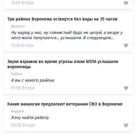
16:59 Вчера
Три района Воронежа останутся без воды на 35 часов
Депутат
Ну народ у нас, ну говнистый! Куда не целуй, а везде у
него жопа получается... услышали. В следующем...
12:36 Вчера
Звуки взрывов во время угрозы атаки БПЛА услышали
воронежцы
Safura
А вы с какого района
01:58 Вчера
Какие вакансии предлагают ветеранам СВО в Воронеже
Андрей
Хочу найти работу.
00:28 Вчера