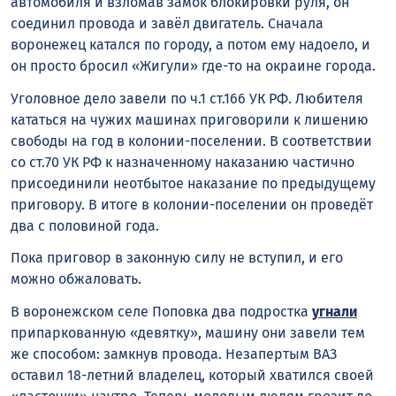
автомобиля и взломав замок блокировки руля, он
соединил провода и завёл двигатель. Сначала
воронежец катался по городу, а потом ему надоело, и
он просто бросил «Жигули» где-то на окраине города.
Уголовное дело завели по ч.1 ст.166 УК РФ. Любителя
кататься на чужих машинах приговорили к лишению
свободы на год в колонии-поселении. В соответствии
со ст.70 УК РФ к назначенному наказанию частично
присоединили неотбытое наказание по предыдущему
приговору. В итоге в колонии-поселении он проведёт
два с половиной года.
Пока приговор в законную силу не вступил, и его
можно обжаловать.
В воронежском селе Поповка два подростка
угнали
припаркованную «девятку», машину они завели тем
же способом: замкнув провода. Незапертым ВАЗ
оставил 18-летний владелец, который хватился своей