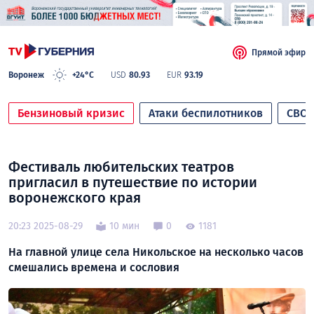
Прямой эфир
Воронеж
+24°C
USD
80.93
EUR
93.19
Бензиновый кризис
Атаки беспилотников
СВО
Фестиваль любительских театров
пригласил в путешествие по истории
воронежского края
20:23 2025-08-29
10 мин
0
1181
На главной улице села Никольское на несколько часов
смешались времена и сословия