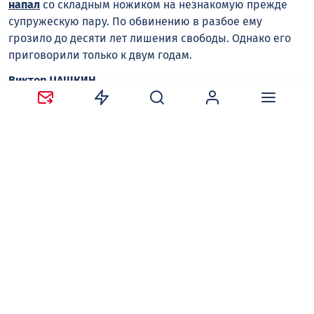
напал
со складным ножиком на незнакомую прежде
супружескую пару. По обвинению в разбое ему
грозило до десяти лет лишения свободы. Однако его
приговорили только к двум годам.
Виктор ЧАШКИН
нападение на людей
пенсионеры
Семилукский райо
Следите за новостями в наших соцсетях:
Telegram
,
ВКонтакте
,
Одноклассники
,
Дзен
и
Max
.
Нравится
Поделиться:
Ваш адрес email не будет опубликован.
Обязательные