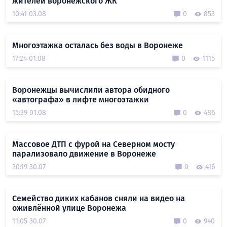
жителей воронежского ЖК
10:41 03.08
0
853
Многоэтажка осталась без воды в Воронеже
17:24 01.08
0
1115
Воронежцы вычислили автора обидного
«автографа» в лифте многоэтажки
15:39 01.08
0
486
Массовое ДТП с фурой на Северном мосту
парализовало движение в Воронеже
20:19 30.07
0
416
Семейство диких кабанов сняли на видео на
оживлённой улице Воронежа
11:05 30.07
0
940