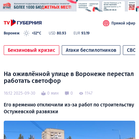
Прямой эфир
Воронеж
+32°C
USD
80.93
EUR
93.19
Бензиновый кризис
Атаки беспилотников
СВО
На оживлённой улице в Воронеже перестал
работать светофор
16:12 2025-09-30
0 мин
0
1147
Его временно отключили из-за работ по строительству
Остужевской развязки