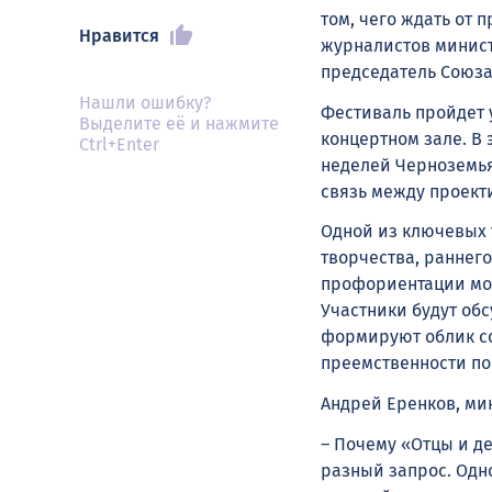
том, чего ждать от
Нравится
журналистов минист
председатель Союза
Нашли ошибку?
Фестиваль пройдет у
Выделите её и нажмите
концертном зале. В
Ctrl+Enter
неделей Черноземья
связь между проект
Одной из ключевых т
творчества, раннего
профориентации мол
Участники будут об
формируют облик со
преемственности по
Андрей Еренков, ми
– Почему «Отцы и де
разный запрос. Одн