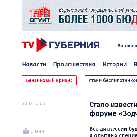
Вороне
Новости
Происшествия
Истории
Я
Бензиновый кризис
Атаки беспилотнико
20:12 13.05
Стало известн
форуме «Зодч
Все дискуссии бу
3 мин
и опытных специ