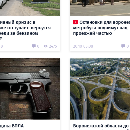
ливный кризис в
Остановки для вороне
же отступает: вернутся
метробуса поднимут над
реди за бензином
проезжей частью
?
08
0
2475
20:10 03.08
0
щика БПЛА
Воронежской области до