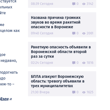
вствуется
08:39 Сегодня
0
3142
альных
йте
Названа причина громких
звуков во время ракетной
еме
опасности в Воронеже
ицелом как
09:40 Сегодня
0
2061
Ракетную опасность объявили в
Воронежской области второй
дое
раз за сутки
 недавно,
02:24 Сегодня
0
1816
подогнать
БПЛА атакуют Воронежскую
адо
область: тревогу объявили в
чем-то –
трех муниципалитетах
21:30 Вчера
0
1625
Дзен
и