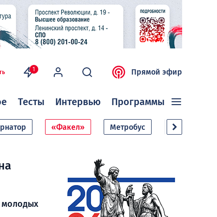
1
Прямой эфир
ть
ое
Тесты
Интервью
Программы
ернатор
«Факел»
Метробус
Дачный сезо
на
й молодых