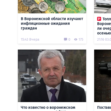
В Воронежской области изучают
Топ
инфляционные ожидания
Вороне
граждан
ли оче
осенью
15:43 Вчера
0
175
21:16 03.
Что известно о воронежском
Постав