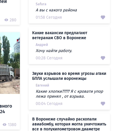
лей
Safura
А вы с какого района
01:58 Сегодня
280
Какие вакансии предлагают
ветеранам СВО в Воронеже
Андрей
Хочу найти работу.
00:28 Сегодня
Звуки взрывов во время угрозы атаки
БПЛА услышали воронежцы
Евгений
Какие хлопки????? Я с кровати упор
лежа принял , от взрыва.
00:04 Сегодня
авного
 24
В Воронеже случайно раскопали
авиабомбу, которая могла уничтожить
1380
все в полукилометровом диаметре