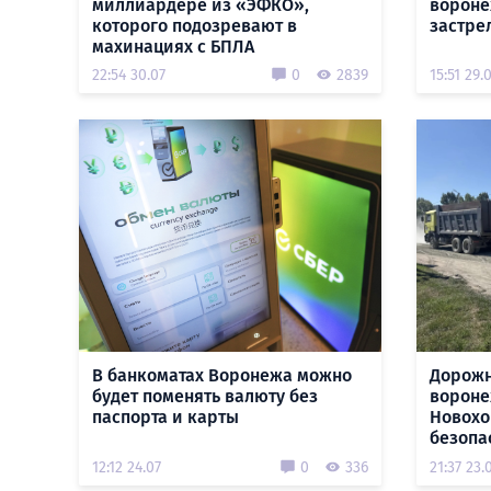
миллиардере из «ЭФКО»,
вороне
которого подозревают в
застре
махинациях с БПЛА
22:54 30.07
0
2839
15:51 29.
В банкоматах Воронежа можно
Дорожн
будет поменять валюту без
вороне
паспорта и карты
Новохо
безопа
12:12 24.07
0
336
21:37 23.