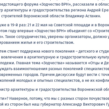
 предстоящего форума «Зодчество ВРН», рассказали в обла
р архитектуры и градостроительства региона Андрей Ере
 строителей Воронежской области Владимир Астанин.
же в 19-й раз: 21 и 22 мая на Советской площади и в Вор
 этом году впервые «Зодчество ВРН» объединят со «Строит
». Такое сотрудничество, уверены организаторы, должно 
ированием жилья и его строительством.
ем станет поддержка нового поколения – детского и студ
 вовлечения в архитектурную и градостроительную культу
одежи. Главная тема «Зодчества» называется «Отцы и Де
суждать взаимоотношения разных поколений специалистов
временных городов. Причем дискуссии будут вести с точ
колений молодых и опытных специалистов, а не их конфли
нистр архитектуры и градостроительства Воронежской об
ти»? Наверное, потому, что мы с разных сторон почувство
ой из сторон был наш губернатор Александр Викторович Гу