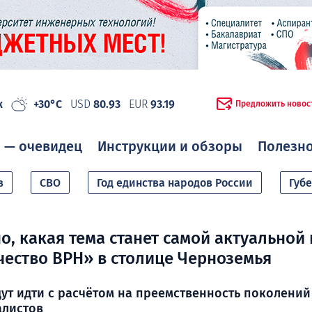
ж
+30°C
USD
80.93
EUR
93.19
Предложить новос
 — очевидец
Инструкции и обзоры
Полезн
в
СВО
Год единства народов России
Губ
о, какая тема станет самой актуальной 
ество ВРН» в столице Черноземья
дут идти с расчётом на преемственность поколени
алистов