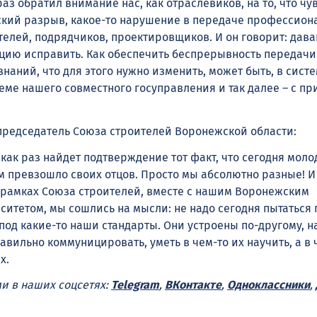
аз обратил внимание нас, как отраслевиков, на то, что чу
ский разрыв, какое-то нарушение в передаче профессион
телей, подрядчиков, проектировщиков. И он говорит: дава
ацию исправить. Как обеспечить беспрерывность передачи
аний, что для этого нужно изменить, может быть, в сист
еме нашего совместного госуправления и так далее – с пр
председатель Союза строителей Воронежской области:
как раз найдет подтверждение тот факт, что сегодня моло
м превзошло своих отцов. Просто мы абсолютно разные! И
в рамках Союза строителей, вместе с нашим Воронежским
ситетом, мы сошлись на мысли: не надо сегодня пытаться 
под какие-то наши стандарты. Они устроены по-другому, н
авильно коммуницировать, уметь в чем-то их научить, а в 
х.
ми в наших соцсетях:
Telegram
,
ВКонтакте
,
Одноклассники
,