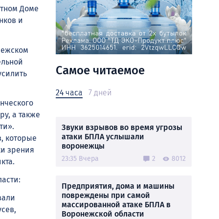
стном Доме
нков и
онежском
ельной
Самое читаемое
усилить
24 часа
7 дней
енческого
ру, а также
ти».
Звуки взрывов во время угрозы
атаки БПЛА услышали
, которые
воронежцы
ки зрения
23:35 Вчера
2
8012
кта.
ласти:
Предприятия, дома и машины
повреждены при самой
вали
массированной атаке БПЛА в
сев,
Воронежской области