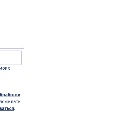
 моих
обработки
слеживать
ваться
.