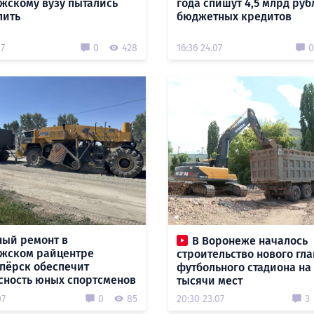
жскому вузу пытались
года спишут 4,5 млрд руб
лить
бюджетных кредитов
07
0
428
16:36 24.07
0
ый ремонт в
В Воронеже началось
жском райцентре
строительство нового гл
пёрск обеспечит
футбольного стадиона на
сность юных спортсменов
тысячи мест
07
0
85
20:30 23.07
3