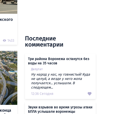
жского
Последние
1433
комментарии
Три района Воронежа останутся без
воды на 35 часов
Депутат
Ну народ у нас, ну говнистый! Куда
не целуй, а везде у него жопа
получается... услышали. В
следующем...
12:36 Сегодня
Звуки взрывов во время угрозы атаки
 конца
БПЛА услышали воронежцы