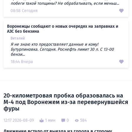
побеги такой толщины? Не обрабатывать, если меньш...
08:58 Сегодня
Воронежцы сообщают о новых очередях на заправках и
АЗС без бензина
Виталий
Я не знаю кто предоставляет данные и кому!
Бутурлиновка. Сегодня. Роснефть лимит 30 л. С 13-00
бензи...
18:44 Вчера
20-километровая пробка образовалась на
М-4 под Воронежем из-за перевернувшейся
фуры
12:17 2026-08-09
1 мин
0
584
Движение встало от выезда из города в сторону