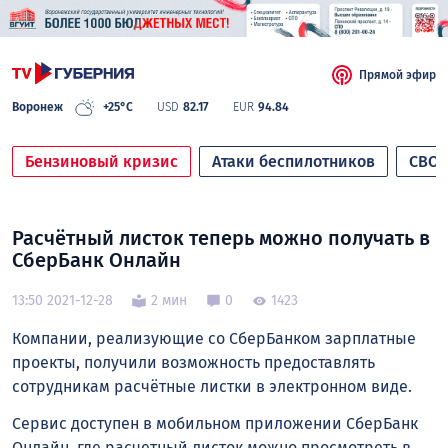
Прямой эфир
Воронеж
+25°C
USD
82.17
EUR
94.84
Бензиновый кризис
Атаки беспилотников
СВО
Расчётный листок теперь можно получать в
СберБанк Онлайн
13:50 2021-12-28
2 мин
0
1423
Компании, реализующие со СберБанком зарплатные
проекты, получили возможность предоставлять
сотрудникам расчётные листки в электронном виде.
Сервис доступен в мобильном приложении СберБанк
Онлайн, где расчетный листок можно просмотреть в