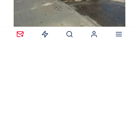
Обеспечен и подвоз воды к социально значимым
объектам, таким как БСМП №1, областной
геронтологический центр или областной клинический
психоневрологический диспансер в Тенистом.
Без воды в выходные остались больше половины
жилых домов Воронежа и пригород в Рамонском
районе. Причина –
замена
запорных арматур сразу на
трёх водоподъёмных станциях. С ограничением
столкнулись жители Коминтерновского, Ленинского и
Советского районов. Однако жителей микрорайона
Шилово это отключение
не должно
затронуть.
Воду должны были отключить с 22:00 пятницы, 7