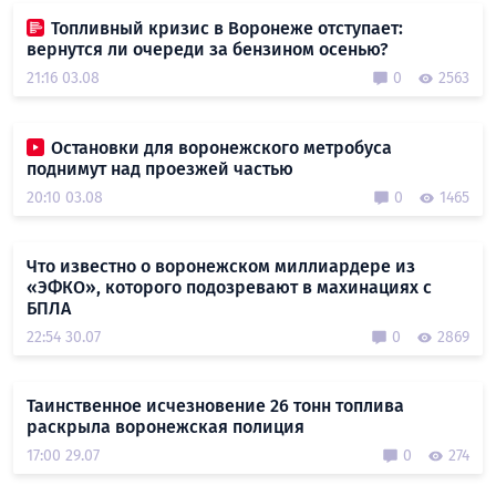
Топливный кризис в Воронеже отступает:
вернутся ли очереди за бензином осенью?
21:16 03.08
0
2563
Остановки для воронежского метробуса
поднимут над проезжей частью
20:10 03.08
0
1465
Что известно о воронежском миллиардере из
«ЭФКО», которого подозревают в махинациях с
БПЛА
22:54 30.07
0
2869
Таинственное исчезновение 26 тонн топлива
раскрыла воронежская полиция
17:00 29.07
0
274