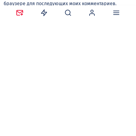
браузере для последующих моих комментариев.
Оставляя комментарий, вы соглашаетесь с
политикой
конфиденциальности и обработки персональных
данных
и
правилами общения
на сайте tv-gubernia.ru.
Чтобы отслеживать ответы и реакции пользователей
на ваши комментарии, необходимо
авторизоваться
.