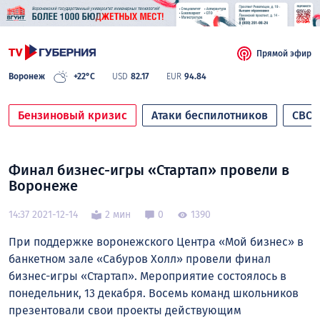
Прямой эфир
Воронеж
+22°C
USD
82.17
EUR
94.84
Бензиновый кризис
Атаки беспилотников
СВО
Финал бизнес-игры «Стартап» провели в
Воронеже
14:37 2021-12-14
2 мин
0
1390
При поддержке воронежского Центра «Мой бизнес» в
банкетном зале «Сабуров Холл» провели финал
бизнес-игры «Стартап». Мероприятие состоялось в
понедельник, 13 декабря. Восемь команд школьников
презентовали свои проекты действующим