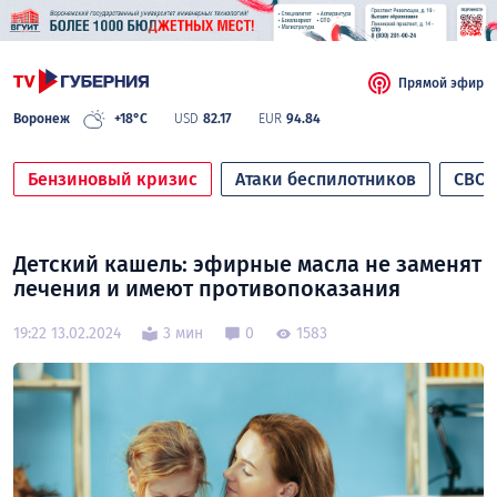
Прямой эфир
Воронеж
+18°C
USD
82.17
EUR
94.84
Бензиновый кризис
Атаки беспилотников
СВО
Детский кашель: эфирные масла не заменят
лечения и имеют противопоказания
19:22 13.02.2024
3 мин
0
1583