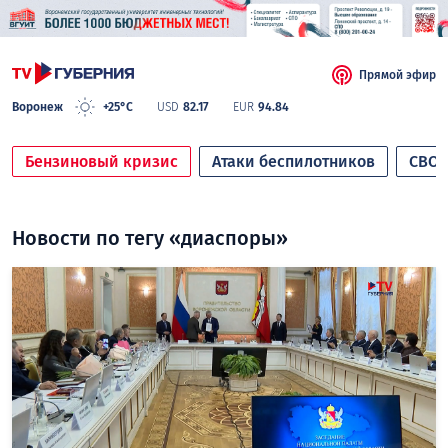
Прямой эфир
Воронеж
+25°C
USD
82.17
EUR
94.84
Бензиновый кризис
Атаки беспилотников
СВО
Новости по тегу «диаспоры»