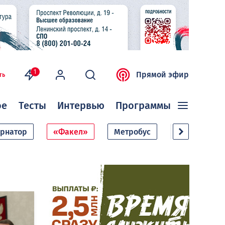
1
Прямой эфир
ть
ое
Тесты
Интервью
Программы
ернатор
«Факел»
Метробус
Дачный сезо