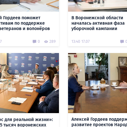
й Гордеев поможет
В Воронежской области
тивам по поддержке
началась активная фаза
 ветеранов и волонёров
уборочной кампании
07
0
289
13:40 17.07
Алексей Гордеев поддер
с для реальной жизни»:
развитие проектов Наро
15 тысяч воронежских