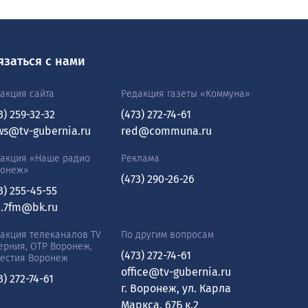
язаться с нами
акция сайта
Редакция газеты «Коммуна»
3) 259-32-32
(473) 272-74-61
ws@tv-gubernia.ru
red@communa.ru
акция «Наше радио
Реклама
ронеж»
(473) 290-26-26
3) 255-45-55
0.7fm@bk.ru
акция телеканалов TV
По другим вопросам
ерния, ОТР Воронеж,
(473) 272-74-61
естия Воронеж
office@tv-gubernia.ru
3) 272-74-61
г. Воронеж, ул. Карла
Маркса, 67Б к.2