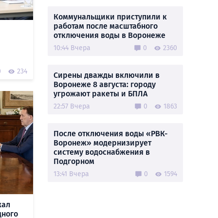
Коммунальщики приступили к
работам после масштабного
отключения воды в Воронеже
10:44 Вчера
0
2360
0
234
Сирены дважды включили в
Воронеже 8 августа: городу
угрожают ракеты и БПЛА
22:57 Вчера
0
1863
После отключения воды «РВК-
Воронеж» модернизирует
систему водоснабжения в
Подгорном
13:41 Вчера
0
1594
жал
дного