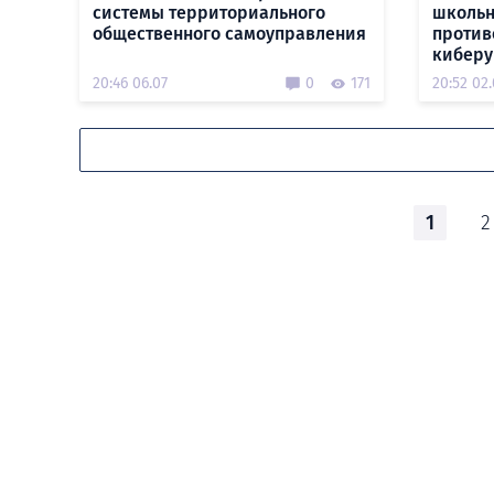
системы территориального
школьн
общественного самоуправления
против
киберу
20:46 06.07
0
171
20:52 02.
1
2