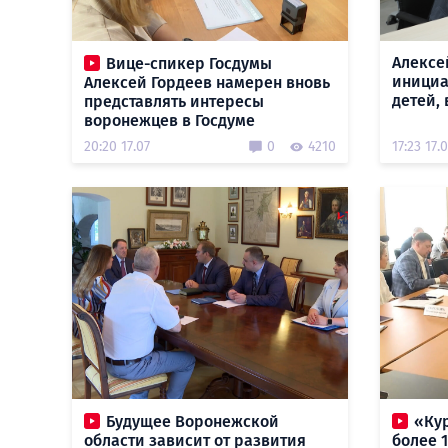
Алексе
Вице-спикер Госдумы
инициа
Алексей Гордеев намерен вновь
детей,
представлять интересы
воронежцев в Госдуме
20:20 17.07
0
4210
17:23 17.
Будущее Воронежской
«Кур
области зависит от развития
более 