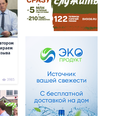
автором
бираем
озыва
3985