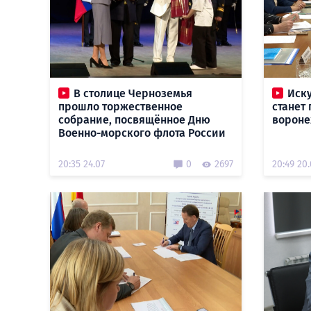
В столице Черноземья
Иск
прошло торжественное
станет
собрание, посвящённое Дню
вороне
Военно-морского флота России
20:35 24.07
0
2697
20:49 20.