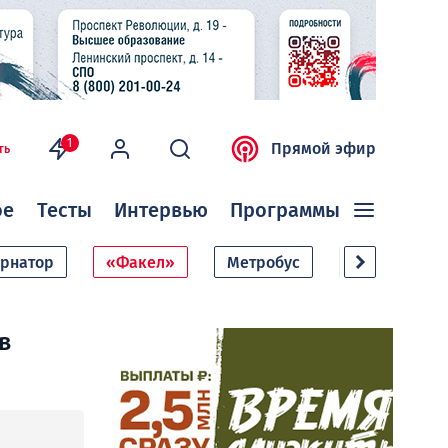
1
Прямой эфир
ть
ое
Тесты
Интервью
Программы
ернатор
«Факел»
Метробус
Дачный сезо
в