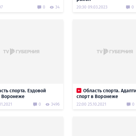
07
0
34
20:30 09.03.2023
0
сть спорта. Ездовой
Область спорта. Адап
в Воронеже
спорт в Воронеже
11.2021
0
3496
22:00 25.10.2021
0