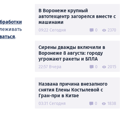
В Воронеже крупный
автотехцентр загорелся вместе с
обработки
машинами
слеживать
09:22 Сегодня
0
2370
ваться
.
Сирены дважды включили в
Воронеже 8 августа: городу
угрожают ракеты и БПЛА
22:57 Вчера
0
2015
Названа причина внезапного
снятия Елены Костылевой с
Гран-при в Китае
03:31 Сегодня
0
1838