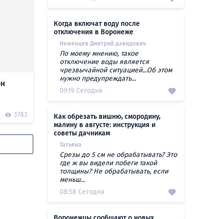
Когда включат воду после
отключения в Воронеже
Неженцев Дмитрий давидович
По моему мнению, такое
отключение воды является
чрезвычайной ситуацией...Об этом
нужно предупреждать...
он
09:19 Сегодня
3783
Как обрезать вишню, смородину,
малину в августе: инструкция и
советы дачникам
Татьяна
Срезы до 5 см не обрабатывать? Это
где ж вы видели побеги такой
толщины? Не обрабатывать, если
меньш...
08:58 Сегодня
Воронежцы сообщают о новых