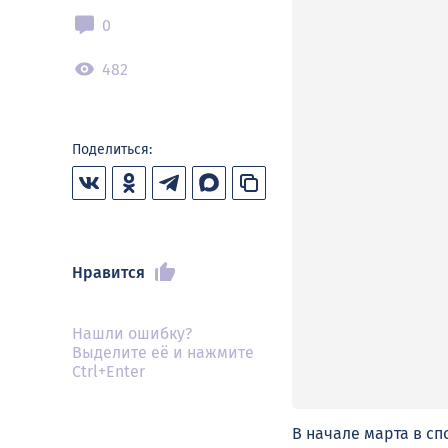
0
482
Поделиться:
Нравится
Нашли ошибку?
Выделите её и нажмите
Ctrl+Enter
В начале марта в с