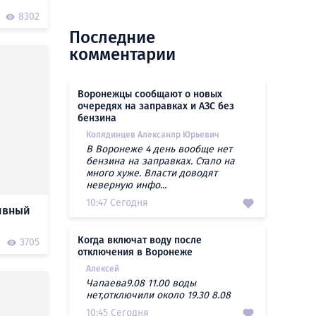
8302
Последние
комментарии
Воронежцы сообщают о новых
очередях на заправках и АЗС без
бензина
Колядинцев Алексанлр Юрьевич
В Воронеже 4 день вообще нет
бензина на заправках. Стало на
много хуже. Власти доводят
неверную инфо...
10:47 Сегодня
тивный
Когда включат воду после
3705
отключения в Воронеже
Алексей
Чапаева9.08 11.00 воды
нет,отключили около 19.30 8.08
10:45 Сегодня