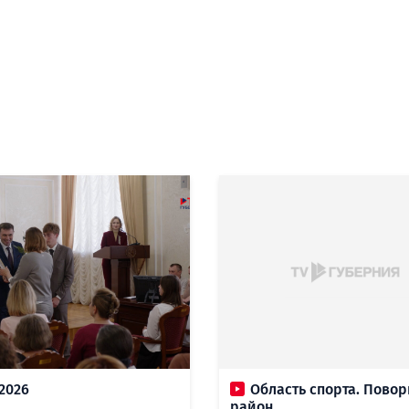
.2026
Область спорта. Пово
район