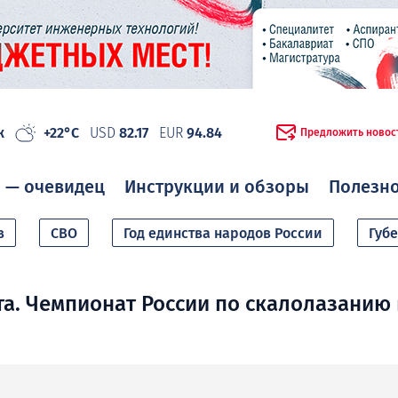
ж
+22°C
USD
82.17
EUR
94.84
Предложить новос
 — очевидец
Инструкции и обзоры
Полезн
в
СВО
Год единства народов России
Губ
та. Чемпионат России по скалолазанию 