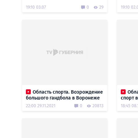
19:10 03.07
0
29
19:10 02.
Область спорта. Возрождение
Обла
большого гандбола в Воронеже
спорт 
22:00 29.11.2021
0
20813
18:45 08.