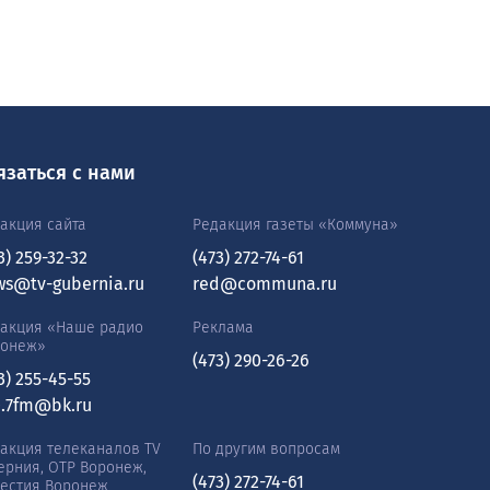
язаться с нами
акция сайта
Редакция газеты «Коммуна»
3) 259-32-32
(473) 272-74-61
ws@tv-gubernia.ru
red@communa.ru
акция «Наше радио
Реклама
ронеж»
(473) 290-26-26
3) 255-45-55
0.7fm@bk.ru
акция телеканалов TV
По другим вопросам
ерния, ОТР Воронеж,
(473) 272-74-61
естия Воронеж