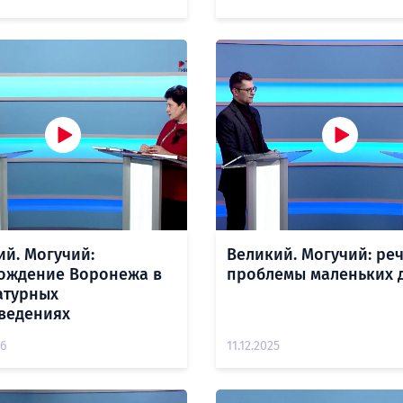
ий. Могучий:
Великий. Могучий: ре
ождение Воронежа в
проблемы маленьких 
атурных
ведениях
26
11.12.2025