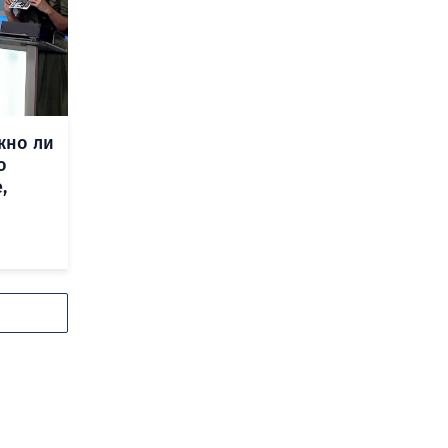
жно ли
о
,