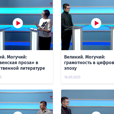
ий. Могучий:
Великий. Могучий:
венская проза» в
грамотность в цифро
ственной литературе
эпоху
5
18.09.2025