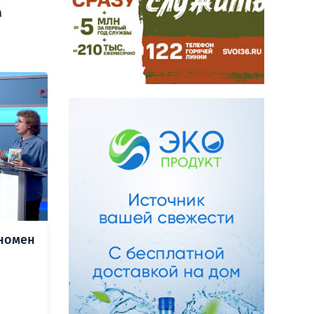
м
еномен