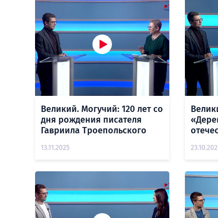
Великий. Могучий: 120 лет со
Велик
дня рождения писателя
«Дере
Гавриила Троепольского
отече
13.11.2025
23.10.202