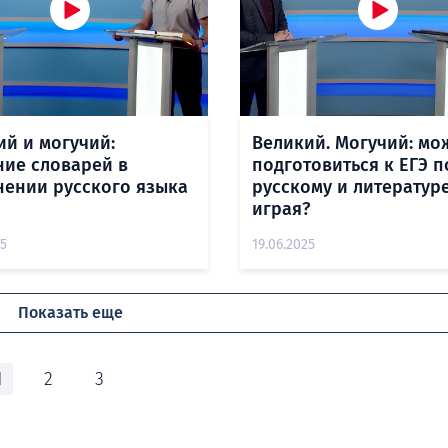
ий и могучий:
Великий. Могучий: мо
ние словарей в
подготовиться к ЕГЭ п
нении русского языка
русскому и литературе
играя?
25
19.06.2025
Показать еще
1
2
3