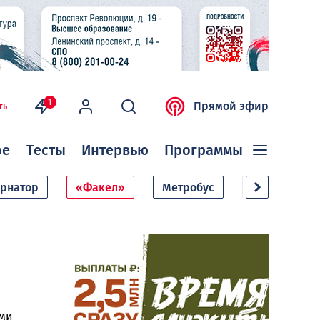
1
Прямой эфир
ть
ое
Тесты
Интервью
Программы
ернатор
«Факел»
Метробус
Дачный сезо
ами