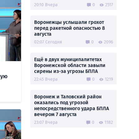
20:10 Вчера
0
2517
Воронежцы услышали грохот
перед ракетной опасностью 8
августа
02:07 Сегодня
0
2096
Ещё в двух муниципалитетах
Воронежской области завыли
сирены из-за угрозы БПЛА
вую
22:45 Вчера
0
1219
Воронеж и Таловский район
оказались под угрозой
непосредственного удара БПЛА
вечером 7 августа
23:07 Вчера
0
1182