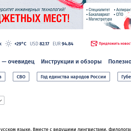
ж
+29°C
USD
82.17
EUR
94.84
Предложить новос
 — очевидец
Инструкции и обзоры
Полезн
в
СВО
Год единства народов России
Губ
 русском языке. Вместе с ведущими лингвистами, филолог