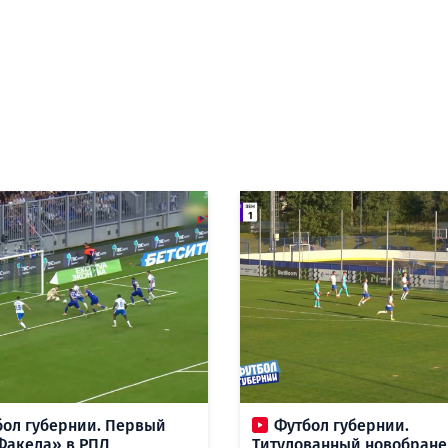
бол губернии. Первый
Футбол губернии.
Факела» в РПЛ,
Титулованный новобране