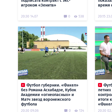
подписать контракт с экс-
показа
игроком «Зенита»
время 
20:30 14.07
0
538
20:15 23.
Футбол губернии. «Факел»
Футб
без Романа Асхабадзе, Кубок
летних
Академии «огнеопасных» и
контро
Матч звезд воронежского
итоги 
футбола
«Факе
20:30 09.06
0
134
20:30 02