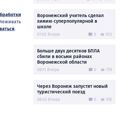
обработки
Воронежский учитель сделал
химию суперпопулярной в
слеживать
школе
ваться
.
07:02 Вчера
0
923
Больше двух десятков БПЛА
сбили в восьми районах
Воронежской области
08:11 Вчера
0
739
Через Воронеж запустят новый
туристический поезд
08:43 Вчера
0
518