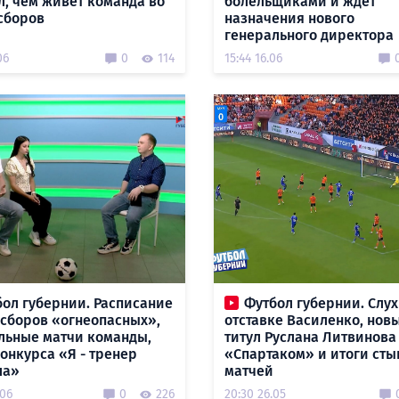
л, чем живет команда во
болельщиками и ждет
сборов
назначения нового
генерального директора
06
0
114
15:44 16.06
ол губернии. Расписание
Футбол губернии. Слух
 сборов «огнеопасных»,
отставке Василенко, нов
льные матчи команды,
титул Руслана Литвинова
конкурса «Я - тренер
«Спартаком» и итоги ст
ла»
матчей
.06
0
226
20:30 26.05