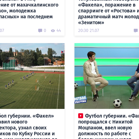
ние от махачкалинского
«Факела», поражение в
о», молодежка
спарринге от «Ростова» 
пасных» на последнем
драматичный матч молод
«Зенитом»
.07
0
44
20:30 21.07
бол губернии. «Факел»
Футбол губернии. «Фа
авил нового
попрощался с Никитой
ектора, узнал своих
Моцпаном, ввел новую
иков по Кубку России и
должность по работе с