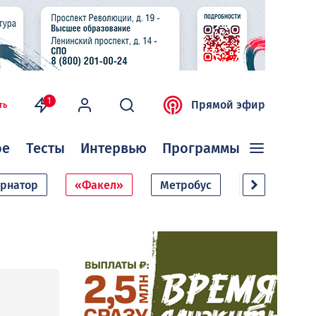
1
Прямой эфир
ть
ое
Тесты
Интервью
Программы
ернатор
«Факел»
Метробус
Дачный сезо