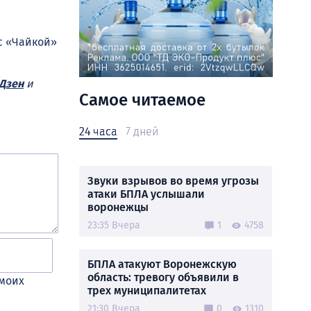
с «Чайкой»
Дзен
и
Самое читаемое
24 часа
7 дней
Звуки взрывов во время угрозы
атаки БПЛА услышали
воронежцы
23:35 Вчера
1
4758
БПЛА атакуют Воронежскую
область: тревогу объявили в
 моих
трех муниципалитетах
21:30 Вчера
0
1310