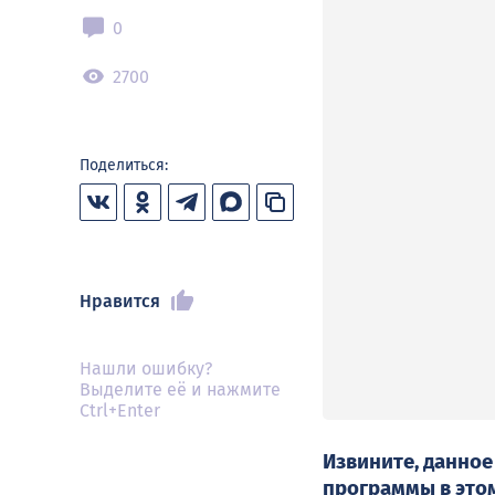
0
2700
Поделиться:
Нравится
Нашли ошибку?
Выделите её и нажмите
Ctrl+Enter
Извините, данное
программы в
это