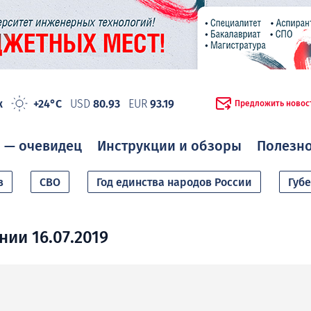
ж
+24°C
USD
80.93
EUR
93.19
Предложить новос
 — очевидец
Инструкции и обзоры
Полезн
в
СВО
Год единства народов России
Губ
ии 16.07.2019