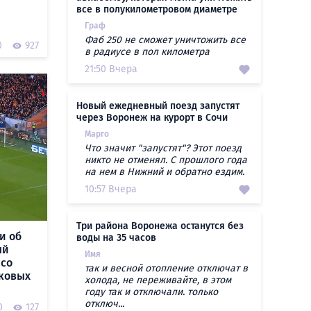
все в полукилометровом диаметре
Граф
Фаб 250 не сможет уничтожить все
0
927
в радиусе в пол километра
21:50 Вчера
Новый ежедневный поезд запустят
через Воронеж на курорт в Сочи
Марго
Что значит "запустят"? Этот поезд
никто не отменял. С прошлого года
на нем в Нижний и обратно ездим.
10:57 Вчера
Три района Воронежа останутся без
и об
воды на 35 часов
ый
Имя
 со
так и весной отопление отключат в
ыковых
холода, не переживайте, в этом
году так и отключали. только
отключ...
0
127