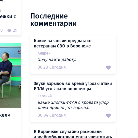
и
Последние
ежки с
комментарии
0
29
Какие вакансии предлагают
ветеранам СВО в Воронеже
Андрей
Хочу найти работу.
00:28 Сегодня
Звуки взрывов во время угрозы атаки
БПЛА услышали воронежцы
Евгений
Какие хлопки????? Я с кровати упор
лежа принял , от взрыва.
кел»
00:04 Сегодня
В Воронеже случайно раскопали
авиабомбу, которая могла уничтожить