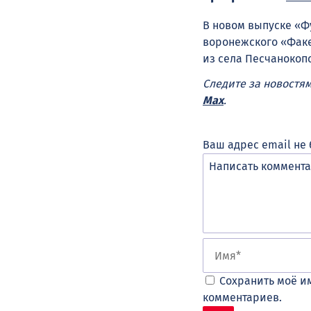
В новом выпуске «Ф
воронежского «Факе
из села Песчанокоп
Следите за новостя
Max
.
Ваш адрес email не 
Сохранить моё им
комментариев.