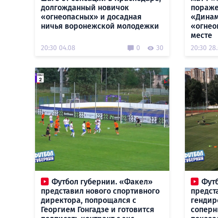
долгожданный новичок
пораже
«огнеопасных» и досадная
«Динам
ничья воронежской молодежки
«огнео
месте
20:30 04.08
0
30
20:30 28
Футбол губернии. «Факел»
Фут
представил нового спортивного
предст
директора, попрощался с
гендир
Георгием Гонгадзе и готовится
соперн