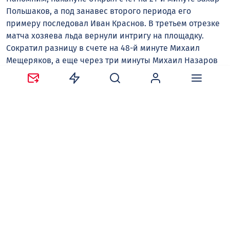
Польшаков, а под занавес второго периода его
примеру последовал Иван Краснов. В третьем отрезке
матча хозяева льда вернули интригу на площадку.
Сократил разницу в счете на 48-й минуте Михаил
Мещеряков, а еще через три минуты Михаил Назаров
паритет восстановил. Основное время матча так и
закончилось со счетом 2:2. Не помог определить
сильнейшего и овертайм, а в серии буллитов чуть
точнее оказались саратовцы — 2:1. Далее «Буран» и
«Кристалл» проведут еще один спарринг, но уже на
саратовском льду — эта игра состоится в следующий
четверг.
Владимир ИВАНОВ
ХК «Буран»
хоккей
Следите за новостями в наших соцсетях:
Telegram
,
ВКонтакте
,
Одноклассники
,
Дзен
и
Max
.