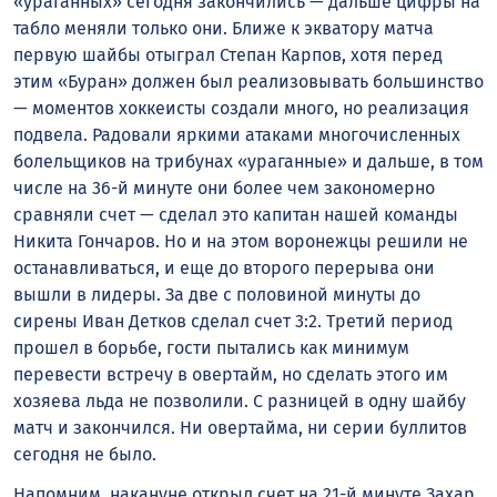
«ураганных» сегодня закончились — дальше цифры на
табло меняли только они. Ближе к экватору матча
первую шайбы отыграл Степан Карпов, хотя перед
этим «Буран» должен был реализовывать большинство
— моментов хоккеисты создали много, но реализация
подвела. Радовали яркими атаками многочисленных
болельщиков на трибунах «ураганные» и дальше, в том
числе на 36-й минуте они более чем закономерно
сравняли счет — сделал это капитан нашей команды
Никита Гончаров. Но и на этом воронежцы решили не
останавливаться, и еще до второго перерыва они
вышли в лидеры. За две с половиной минуты до
сирены Иван Детков сделал счет 3:2. Третий период
прошел в борьбе, гости пытались как минимум
перевести встречу в овертайм, но сделать этого им
хозяева льда не позволили. С разницей в одну шайбу
матч и закончился. Ни овертайма, ни серии буллитов
сегодня не было.
Напомним, накануне открыл счет на 21-й минуте Захар