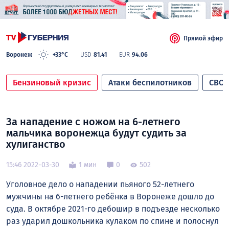
Прямой эфир
Воронеж
+33°C
USD
81.41
EUR
94.06
Бензиновый кризис
Атаки беспилотников
СВО
За нападение с ножом на 6-летнего
мальчика воронежца будут судить за
хулиганство
15:46 2022-03-30
1 мин
0
502
Уголовное дело о нападении пьяного 52-летнего
мужчины на 6-летнего ребёнка в Воронеже дошло до
суда. В октябре 2021-го дебошир в подъезде несколько
раз ударил дошкольника кулаком по спине и полоснул