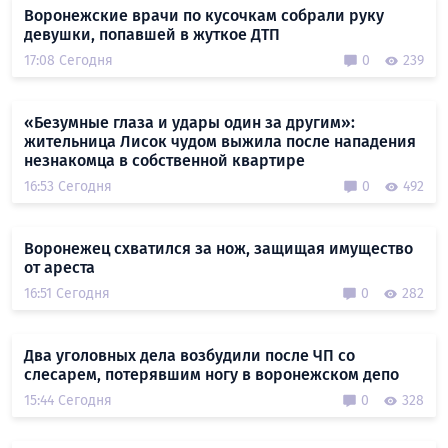
Воронежские врачи по кусочкам собрали руку
девушки, попавшей в жуткое ДТП
17:08 Сегодня
0
239
«Безумные глаза и удары один за другим»:
жительница Лисок чудом выжила после нападения
незнакомца в собственной квартире
16:53 Сегодня
0
492
Воронежец схватился за нож, защищая имущество
от ареста
16:51 Сегодня
0
282
Два уголовных дела возбудили после ЧП со
слесарем, потерявшим ногу в воронежском депо
15:44 Сегодня
0
328