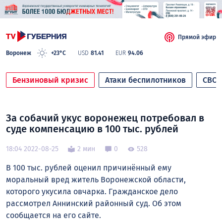
Прямой эфир
Воронеж
+23°C
USD
81.41
EUR
94.06
Бензиновый кризис
Атаки беспилотников
СВО
За собачий укус воронежец потребовал в
суде компенсацию в 100 тыс. рублей
18:04 2022-08-25
2 мин
0
528
В 100 тыс. рублей оценил причинённый ему
моральный вред житель Воронежской области,
которого укусила овчарка. Гражданское дело
рассмотрел Аннинский районный суд. Об этом
сообщается на его сайте.