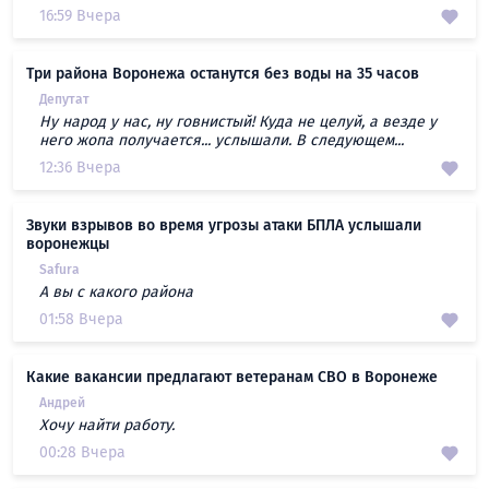
16:59 Вчера
Три района Воронежа останутся без воды на 35 часов
Депутат
Ну народ у нас, ну говнистый! Куда не целуй, а везде у
него жопа получается... услышали. В следующем...
12:36 Вчера
Звуки взрывов во время угрозы атаки БПЛА услышали
воронежцы
Safura
А вы с какого района
01:58 Вчера
Какие вакансии предлагают ветеранам СВО в Воронеже
Андрей
Хочу найти работу.
00:28 Вчера