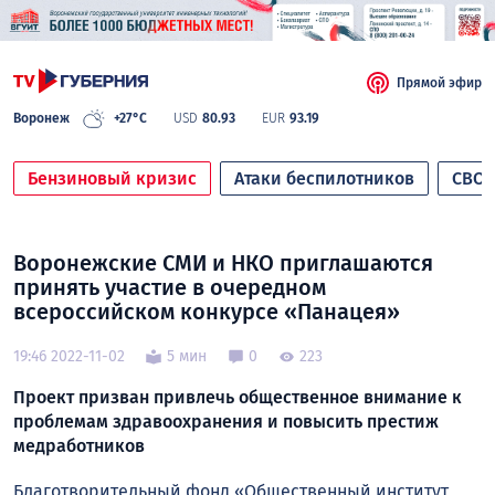
Прямой эфир
Воронеж
+27°C
USD
80.93
EUR
93.19
Бензиновый кризис
Атаки беспилотников
СВО
Воронежские СМИ и НКО приглашаются
принять участие в очередном
всероссийском конкурсе «Панацея»
19:46 2022-11-02
5 мин
0
223
Проект призван привлечь общественное внимание к
проблемам здравоохранения и повысить престиж
медработников
Благотворительный фонд «Общественный институт