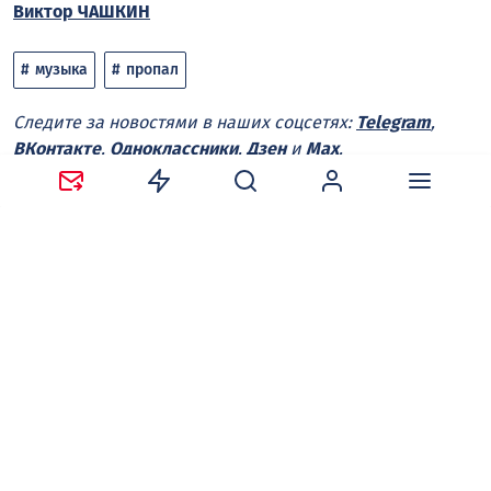
Виктор ЧАШКИН
музыка
пропал
Следите за новостями в наших соцсетях:
Telegram
,
ВКонтакте
,
Одноклассники
,
Дзен
и
Max
.
Нравится
Поделиться:
Ваш адрес email не будет опубликован.
Обязательные
поля помечены
*