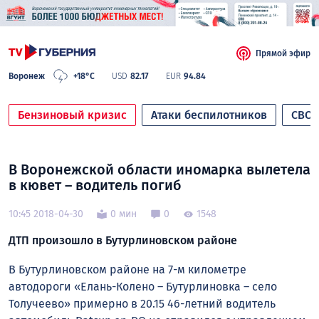
Прямой эфир
Воронеж
+18°C
USD
82.17
EUR
94.84
Бензиновый кризис
Атаки беспилотников
СВО
В Воронежской области иномарка вылетела
в кювет – водитель погиб
10:45 2018-04-30
0 мин
0
1548
ДТП произошло в Бутурлиновском районе
В Бутурлиновском районе на 7-м километре
автодороги «Елань-Колено – Бутурлиновка – село
Толучеево» примерно в 20.15 46-летний водитель